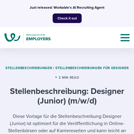
Skip
Just released: Workable’s AI Recruiting Agent
to
Check it out
content
STELLENBESCHREIBUNGEN
|
STELLENBESCHREIBUNGEN FÜR DESIGNER
2 MIN READ
Topics
Stellenbeschreibung: Designer
Templates & Guides
(Junior) (m/w/d)
I’m a jobseeker
I NEED HELP WITH...
Diese Vorlage für die Stellenbeschreibung Designer
(Junior) ist optimiert für die Veröffentlichung in Online-
Mobilizing AI in my work
I WANT...
Attend webinars & events
Stellenbörsen oder auf Karriereseiten und kann leicht an