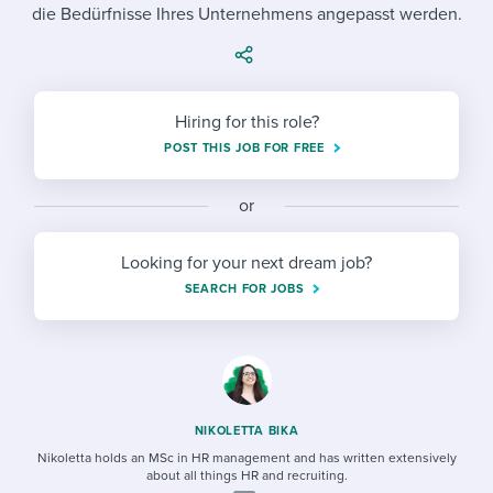
Job description templates
Evaluating candidates
die Bedürfnisse Ihres Unternehmens angepasst werden.
I WANT TO LEARN ABOUT...
Workable customer stories
Applying for a job
Interview question templates
Working together with others
Explore Workable
Interview process
Policy templates
Maintaining hiring pipelines
Hiring for this role?
Request a demo
Pay & benefits
POST THIS JOB FOR FREE
Onboarding checklists
Developing & retaining people
Career development
Start a free trial
Step-by-step tutorials
Ensuring compliance
or
Modern working life
Free ebooks & reports
Finding and attracting people
Looking for your next dream job?
SEARCH FOR JOBS
Overall career resources
HR terms
Establishing an employer brand
Workable Academy
Digitizing work processes
Candidate/employee experiences
NIKOLETTA BIKA
Nikoletta holds an MSc in HR management and has written extensively
about all things HR and recruiting.