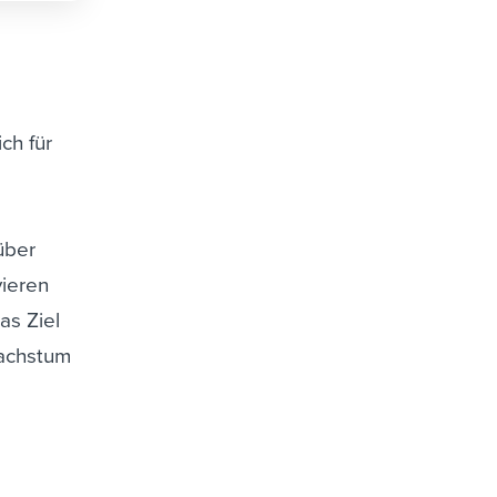
ch für
über
vieren
as Ziel
Wachstum