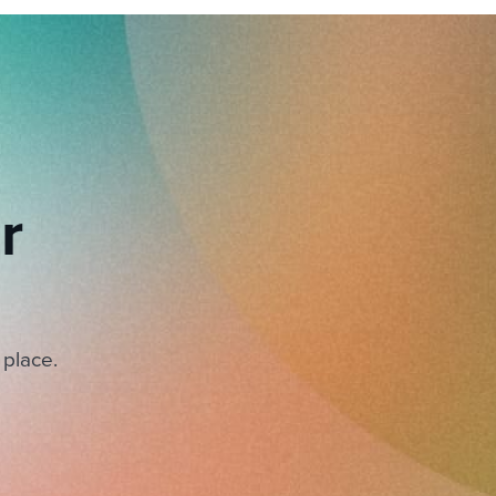
r
 place.