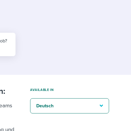
reverse that?
Learn to stay ahead.
.
Explore Workable
Explore Workable
Explore Workable
job?
n:
AVAILABLE IN
Teams
Deutsch
ng und