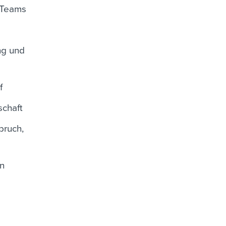
d Teams
ng und
f
schaft
bruch,
en