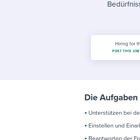
Finding and attracting people
HR terms
Establish
Workable
Bedürfnis
Digitizing work processes
Candidat
Attend webinars & events
Attend webinars & events
Attend webinars & events
Hiring for t
POST THIS JOB
Die Aufgaben 
Unterstützen bei de
Einstellen und Eina
Beantworten der Fra