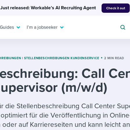
Just released: Workable’s AI Recruiting Agent
Check it out
 Guides
I’m a jobseeker
HREIBUNGEN
|
STELLENBESCHREIBUNGEN KUNDENSERVICE
2 MIN READ
eschreibung: Call Ce
For your job search:
To hear from others:
upervisor (m/w/d)
INTERVIEWS & ANSWERS
Or browse by trending
g candidates
 question templates
 process
Typical interview
EXPERT INSIGHTS
questions and potential
FLEX WORK
ng hiring pipelines
g checklists
evelopment
Get insights, guidance,
r die Stellenbeschreibung Call Center Sup
answers for each.
A flexible workplace
and tips from those in
 optimiert für die Veröffentlichung in Online
 compliance
ks & reports
areer resources
means new ways of
the know.
 oder auf Karriereseiten und kann leicht an
working. Pick up tips