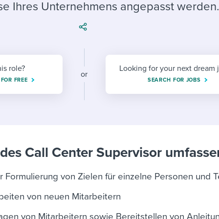
ing an employer brand
 Academy
and tricks for success.
se Ihres Unternehmens angepasst werden
e/employee experiences
Workable customer stories
Workable customer stories
Workable customer stories
his role?
Looking for your next dream 
or
 FOR FREE
SEARCH FOR JOBS
des Call Center Supervisor umfasse
r Formulierung von Zielen für einzelne Personen und 
rbeiten von neuen Mitarbeitern
gen von Mitarbeitern sowie Bereitstellen von Anleitu