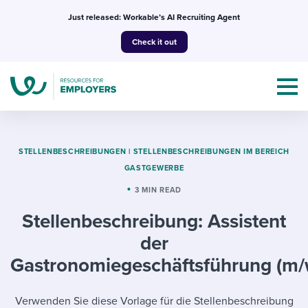
Skip
Just released: Workable’s AI Recruiting Agent
to
Check it out
content
STELLENBESCHREIBUNGEN
|
STELLENBESCHREIBUNGEN IM BEREICH
GASTGEWERBE
Topics
3 MIN READ
Stellenbeschreibung: Assistent
Templates & Guides
der
I’m a jobseeker
Gastronomiegeschäftsführung (m/
I NEED HELP WITH...
Mobilizing AI in my work
I WANT...
Attend webinars & events
Verwenden Sie diese Vorlage für die Stellenbeschreibung