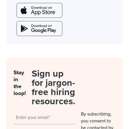
Sign up
Stay
in
for jargon-
the
free hiring
loop!
resources.
By subscribing,
you consent to
be contacted by