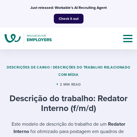
Skip
Just released: Workable’s AI Recruiting Agent
to
Check it out
content
DESCRIÇÕES DE CARGO
|
DESCRIÇÕES DO TRABALHO RELACIONADO
COM MÍDIA
Topics
2 MIN READ
Descrição do trabalho: Redator
Templates & Guides
Interno (f/m/d)
I’m a jobseeker
I NEED HELP WITH...
Este modelo de descrição do trabalho de um
Redator
Mobilizing AI in my work
I WANT...
Attend webinars & events
Interno
foi otimizado para postagem em quadros de