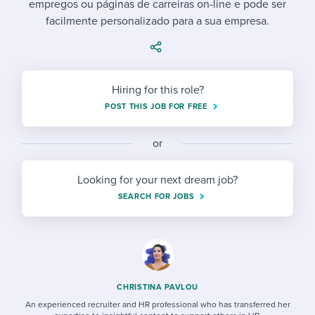
empregos ou páginas de carreiras on-line e pode ser
Job description templates
Evaluating candidates
I WANT TO LEARN ABOUT...
Workable customer stories
facilmente personalizado para a sua empresa.
Applying for a job
Interview question templates
Working together with others
Explore Workable
Interview process
Policy templates
Maintaining hiring pipelines
Request a demo
Hiring for this role?
Pay & benefits
Onboarding checklists
Developing & retaining people
POST THIS JOB FOR FREE
Career development
Start a free trial
Step-by-step tutorials
Ensuring compliance
or
Modern working life
Free ebooks & reports
Finding and attracting people
Looking for your next dream job?
Overall career resources
HR terms
Establishing an employer brand
SEARCH FOR JOBS
Workable Academy
Digitizing work processes
Candidate/employee experiences
CHRISTINA PAVLOU
An experienced recruiter and HR professional who has transferred her