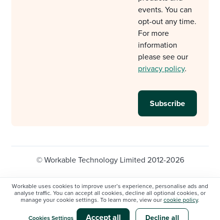
events. You can
opt-out any time.
For more
information
please see our
privacy policy
.
© Workable Technology Limited 2012-2026
Legal
Privacy policy
Cookie Settings
Workable uses cookies to improve user’s experience, personalise ads and
analyse traffic. You can accept all cookies, decline all optional cookies, or
Do not sell/share my personal information
manage your cookie settings. To learn more, view our
cookie policy
.
Modern slavery statement
Accept all
Decline all
Cookies Settings