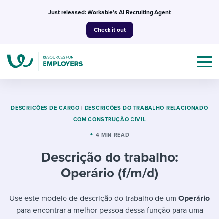
Skip
Just released: Workable’s AI Recruiting Agent
to
Check it out
content
DESCRIÇÕES DE CARGO
|
DESCRIÇÕES DO TRABALHO RELACIONADO
COM CONSTRUÇÃO CIVIL
Topics
4 MIN READ
Descrição do trabalho:
Templates & Guides
Operário (f/m/d)
I’m a jobseeker
I NEED HELP WITH...
Use este modelo de descrição do trabalho de um
Operário
Mobilizing AI in my work
I WANT...
Attend webinars & events
para encontrar a melhor pessoa dessa função para uma