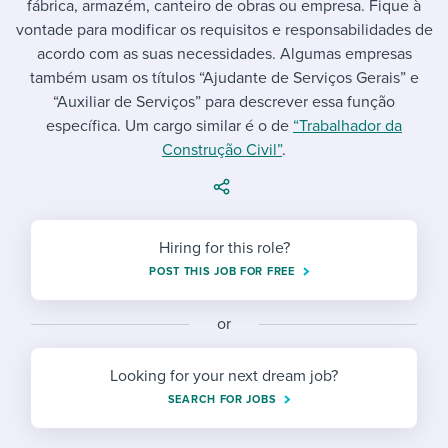
fábrica, armazém, canteiro de obras ou empresa. Fique à
Job description templates
Evaluating candidates
I WANT TO LEARN ABOUT...
Workable customer stories
vontade para modificar os requisitos e responsabilidades de
Applying for a job
Interview question templates
acordo com as suas necessidades. Algumas empresas
Working together with others
Explore Workable
também usam os títulos “Ajudante de Serviços Gerais” e
Interview process
Policy templates
Maintaining hiring pipelines
“Auxiliar de Serviços” para descrever essa função
Request a demo
específica. Um cargo similar é o de
“Trabalhador da
Pay & benefits
Onboarding checklists
Developing & retaining people
Construção Civil”
.
Career development
Start a free trial
Step-by-step tutorials
Ensuring compliance
Modern working life
Free ebooks & reports
Finding and attracting people
Hiring for this role?
Overall career resources
HR terms
Establishing an employer brand
POST THIS JOB FOR FREE
Workable Academy
Digitizing work processes
or
Candidate/employee experiences
Looking for your next dream job?
SEARCH FOR JOBS