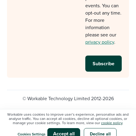
events. You can
opt-out any time.
For more
information
please see our
privacy policy
.
© Workable Technology Limited 2012-2026
Legal
Privacy policy
Cookie Settings
Workable uses cookies to improve user’s experience, personalise ads and
analyse traffic. You can accept all cookies, decline all optional cookies, or
Do not sell/share my personal information
manage your cookie settings. To learn more, view our
cookie policy
.
Modern slavery statement
Accept all
Decline all
Cookies Settings