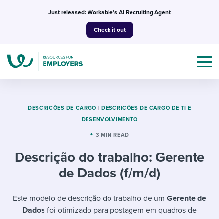
Skip
Just released: Workable’s AI Recruiting Agent
to
Check it out
content
DESCRIÇÕES DE CARGO
|
DESCRIÇÕES DE CARGO DE TI E
DESENVOLVIMENTO
Topics
3 MIN READ
Descrição do trabalho: Gerente
Templates & Guides
de Dados (f/m/d)
I’m a jobseeker
I NEED HELP WITH...
Este modelo de descrição do trabalho de um
Gerente de
Mobilizing AI in my work
I WANT...
Attend webinars & events
Dados
foi otimizado para postagem em quadros de