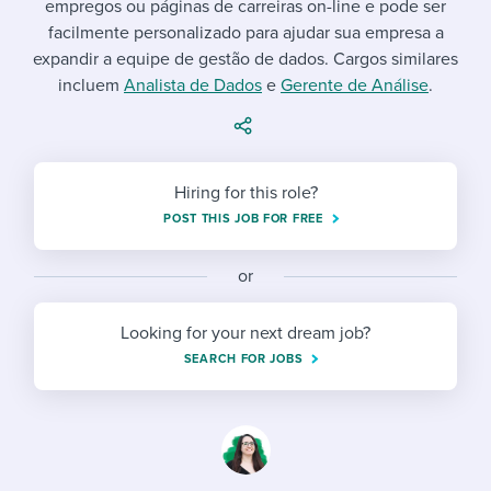
empregos ou páginas de carreiras on-line e pode ser
Job description templates
Evaluating candidates
I WANT TO LEARN ABOUT...
Workable customer stories
facilmente personalizado para ajudar sua empresa a
Applying for a job
Interview question templates
expandir a equipe de gestão de dados. Cargos similares
Working together with others
Explore Workable
incluem
Analista de Dados
e
Gerente de Análise
.
Interview process
Policy templates
Maintaining hiring pipelines
Request a demo
Pay & benefits
Onboarding checklists
Developing & retaining people
Hiring for this role?
Career development
Start a free trial
Step-by-step tutorials
Ensuring compliance
POST THIS JOB FOR FREE
Modern working life
Free ebooks & reports
Finding and attracting people
or
Overall career resources
HR terms
Establishing an employer brand
Looking for your next dream job?
Workable Academy
Digitizing work processes
SEARCH FOR JOBS
Candidate/employee experiences