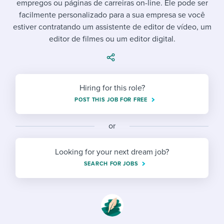
empregos ou páginas de carreiras on-line. Ele pode ser
Job description templates
Evaluating candidates
I WANT TO LEARN ABOUT...
Workable customer stories
facilmente personalizado para a sua empresa se você
Applying for a job
Interview question templates
estiver contratando um assistente de editor de vídeo, um
Working together with others
Explore Workable
editor de filmes ou um editor digital.
Interview process
Policy templates
Maintaining hiring pipelines
Request a demo
Pay & benefits
Onboarding checklists
Developing & retaining people
Hiring for this role?
Career development
Start a free trial
Step-by-step tutorials
Ensuring compliance
POST THIS JOB FOR FREE
Modern working life
Free ebooks & reports
Finding and attracting people
or
Overall career resources
HR terms
Establishing an employer brand
Looking for your next dream job?
Workable Academy
Digitizing work processes
SEARCH FOR JOBS
Candidate/employee experiences