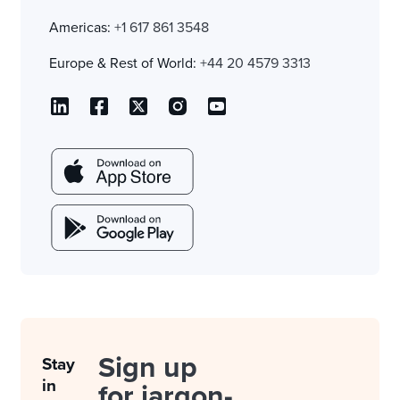
Americas:
+1 617 861 3548
Europe & Rest of World:
+44 20 4579 3313
Sign up
Stay
in
for jargon-