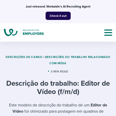
Skip
Just released: Workable’s AI Recruiting Agent
to
Check it out
content
DESCRIÇÕES DE CARGO
|
DESCRIÇÕES DO TRABALHO RELACIONADO
COM MÍDIA
Topics
3 MIN READ
Descrição do trabalho: Editor de
Templates & Guides
Vídeo (f/m/d)
I’m a jobseeker
I NEED HELP WITH...
Este modelo de descrição do trabalho de um
Editor de
Mobilizing AI in my work
I WANT...
Attend webinars & events
Vídeo
foi otimizado para postagem em quadros de