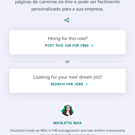
páginas de carreiras on-line e pode ser facilmente
Job description templates
Evaluating candidates
I WANT TO LEARN ABOUT...
Workable customer stories
personalizado para a sua empresa.
Applying for a job
Interview question templates
Working together with others
Explore Workable
Interview process
Policy templates
Maintaining hiring pipelines
Request a demo
Hiring for this role?
Pay & benefits
Onboarding checklists
Developing & retaining people
POST THIS JOB FOR FREE
Career development
Start a free trial
Step-by-step tutorials
Ensuring compliance
or
Modern working life
Free ebooks & reports
Finding and attracting people
Looking for your next dream job?
Overall career resources
HR terms
Establishing an employer brand
SEARCH FOR JOBS
Workable Academy
Digitizing work processes
Candidate/employee experiences
NIKOLETTA BIKA
Nikoletta holds an MSc in HR management and has written extensively