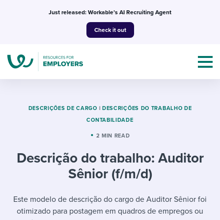
Skip
Just released: Workable’s AI Recruiting Agent
to
Check it out
content
DESCRIÇÕES DE CARGO
|
DESCRIÇÕES DO TRABALHO DE
CONTABILIDADE
Topics
2 MIN READ
Descrição do trabalho: Auditor
Templates & Guides
Sênior (f/m/d)
I’m a jobseeker
I NEED HELP WITH...
Este modelo de descrição do cargo de Auditor Sênior foi
Mobilizing AI in my work
I WANT...
Attend webinars & events
otimizado para postagem em quadros de empregos ou