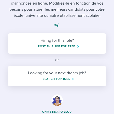
Job description templates
Evaluating candidates
d’annonces en ligne. Modifiez-le en fonction de vos
I WANT TO LEARN ABOUT...
Workable customer stories
besoins pour attirer les meilleurs candidats pour votre
Applying for a job
Interview question templates
Working together with others
Explore Workable
école, université ou autre établissement scolaire.
Interview process
Policy templates
Maintaining hiring pipelines
Request a demo
Pay & benefits
Onboarding checklists
Developing & retaining people
Hiring for this role?
Career development
Start a free trial
Step-by-step tutorials
POST THIS JOB FOR FREE
Ensuring compliance
Modern working life
Free ebooks & reports
Finding and attracting people
or
Overall career resources
HR terms
Establishing an employer brand
Looking for your next dream job?
SEARCH FOR JOBS
Workable Academy
Digitizing work processes
Candidate/employee experiences
CHRISTINA PAVLOU