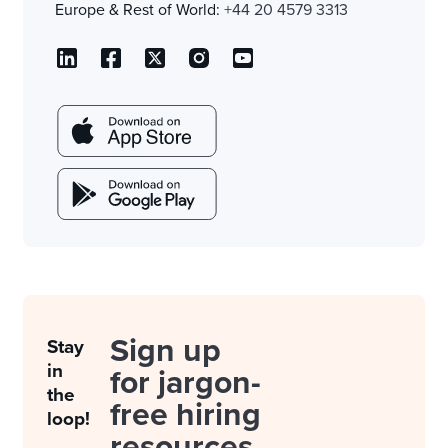
Europe & Rest of World:
+44 20 4579 3313
Sign up
Stay
in
for jargon-
the
free hiring
loop!
resources.