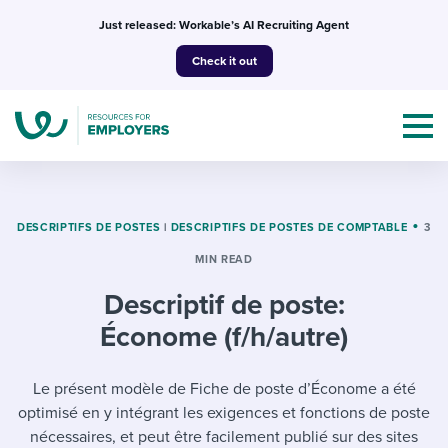
Skip
Just released: Workable’s AI Recruiting Agent
to
Check it out
content
DESCRIPTIFS DE POSTES
|
DESCRIPTIFS DE POSTES DE COMPTABLE
3
MIN READ
Topics
Descriptif de poste:
Templates & Guides
Économe (f/h/autre)
I’m a jobseeker
I NEED HELP WITH...
Le présent modèle de Fiche de poste d’Économe a été
optimisé en y intégrant les exigences et fonctions de poste
Mobilizing AI in my work
I WANT...
Attend webinars & events
nécessaires, et peut être facilement publié sur des sites