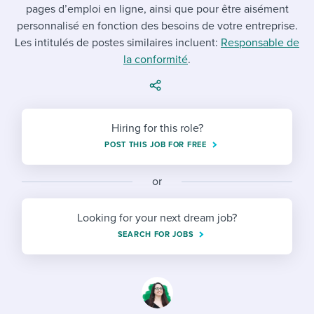
Job description templates
Evaluating candidates
pages d’emploi en ligne, ainsi que pour être aisément
I WANT TO LEARN ABOUT...
Workable customer stories
personnalisé en fonction des besoins de votre entreprise.
Applying for a job
Interview question templates
Working together with others
Explore Workable
Les intitulés de postes similaires incluent:
Responsable de
la conformité
.
Interview process
Policy templates
Maintaining hiring pipelines
Request a demo
Pay & benefits
Onboarding checklists
Developing & retaining people
Career development
Start a free trial
Hiring for this role?
Step-by-step tutorials
Ensuring compliance
POST THIS JOB FOR FREE
Modern working life
Free ebooks & reports
Finding and attracting people
or
Overall career resources
HR terms
Establishing an employer brand
Looking for your next dream job?
Workable Academy
Digitizing work processes
SEARCH FOR JOBS
Candidate/employee experiences