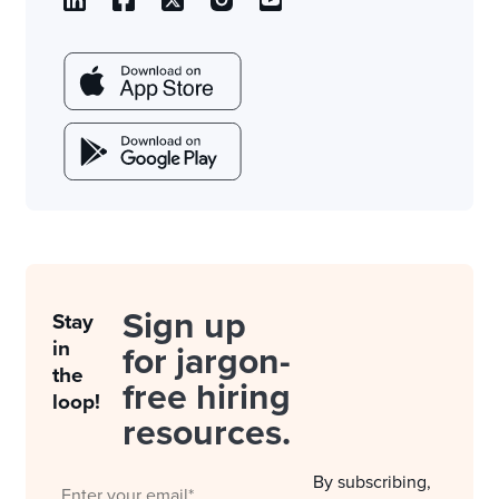
Sign up
Stay
in
for jargon-
the
free hiring
loop!
resources.
By subscribing,