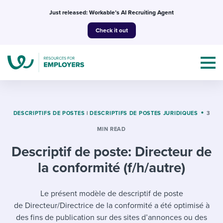
Skip
Just released: Workable’s AI Recruiting Agent
to
Check it out
content
DESCRIPTIFS DE POSTES
|
DESCRIPTIFS DE POSTES JURIDIQUES
3
MIN READ
Topics
Descriptif de poste: Directeur de
Templates & Guides
la conformité (f/h/autre)
I’m a jobseeker
I NEED HELP WITH...
Le présent modèle de descriptif de poste
de Directeur/Directrice de la conformité a été optimisé à
Mobilizing AI in my work
I WANT...
Attend webinars & events
des fins de publication sur des sites d’annonces ou des