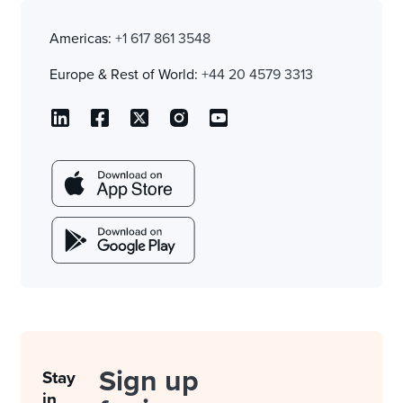
Americas:
+1 617 861 3548
Europe & Rest of World:
+44 20 4579 3313
Sign up
Stay
in