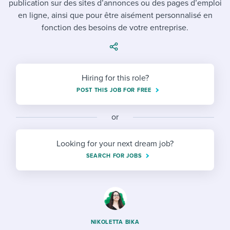
publication sur des sites d’annonces ou des pages d’emploi
Job description templates
Evaluating candidates
I WANT TO LEARN ABOUT...
Workable customer stories
en ligne, ainsi que pour être aisément personnalisé en
Applying for a job
Interview question templates
fonction des besoins de votre entreprise.
Working together with others
Explore Workable
Interview process
Policy templates
Maintaining hiring pipelines
Request a demo
Pay & benefits
Onboarding checklists
Developing & retaining people
Hiring for this role?
POST THIS JOB FOR FREE
Career development
Start a free trial
Step-by-step tutorials
Ensuring compliance
Modern working life
Free ebooks & reports
or
Finding and attracting people
Overall career resources
HR terms
Establishing an employer brand
Looking for your next dream job?
SEARCH FOR JOBS
Workable Academy
Digitizing work processes
Candidate/employee experiences
NIKOLETTA BIKA