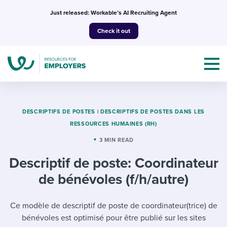
Skip
Just released: Workable’s AI Recruiting Agent
to
Check it out
content
DESCRIPTIFS DE POSTES
|
DESCRIPTIFS DE POSTES DANS LES
RESSOURCES HUMAINES (RH)
Topics
3 MIN READ
Descriptif de poste: Coordinateur
Templates & Guides
de bénévoles (f/h/autre)
I’m a jobseeker
I NEED HELP WITH...
Ce modèle de descriptif de poste de coordinateur(trice) de
Mobilizing AI in my work
I WANT...
Attend webinars & events
bénévoles est optimisé pour être publié sur les sites