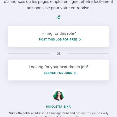
d’annonces ou les pages emploi en ligne, et être facilement
Job description templates
Evaluating candidates
I WANT TO LEARN ABOUT...
Workable customer stories
personnalisé pour votre entreprise.
Applying for a job
Interview question templates
Working together with others
Explore Workable
Interview process
Policy templates
Maintaining hiring pipelines
Request a demo
Hiring for this role?
Pay & benefits
Onboarding checklists
Developing & retaining people
POST THIS JOB FOR FREE
Career development
Start a free trial
Step-by-step tutorials
Ensuring compliance
or
Modern working life
Free ebooks & reports
Finding and attracting people
Looking for your next dream job?
Overall career resources
HR terms
Establishing an employer brand
SEARCH FOR JOBS
Workable Academy
Digitizing work processes
Candidate/employee experiences
NIKOLETTA BIKA
Nikoletta holds an MSc in HR management and has written extensively