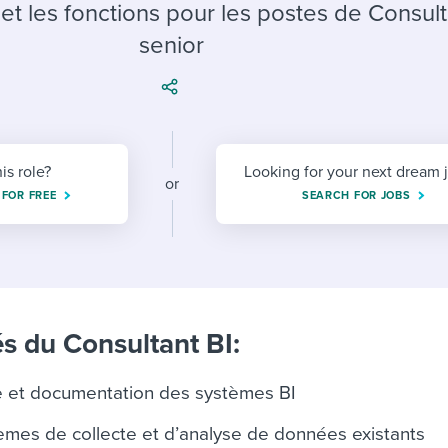
ing an employer brand
 Academy
and tricks for success.
 et les fonctions pour les postes de Consult
senior
e/employee experiences
Workable customer stories
Workable customer stories
Workable customer stories
his role?
Looking for your next dream 
or
 FOR FREE
SEARCH FOR JOBS
s du Consultant BI:
e et documentation des systèmes BI
èmes de collecte et d’analyse de données existants