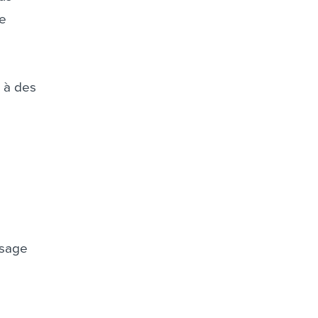
ue
 à des
ssage