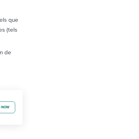
tels que
s (tels
on de
B NOW