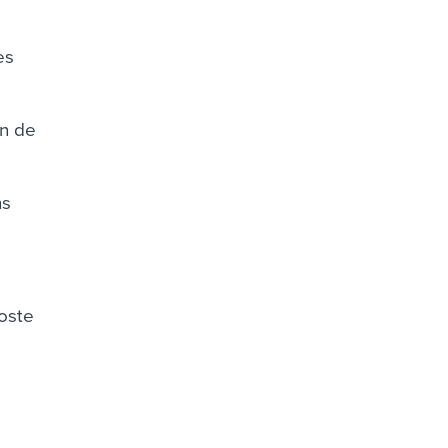
es
on de
ns
poste