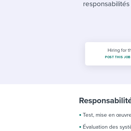
Finding and attracting people
HR terms
Establish
Workable
responsabilités
Digitizing work processes
Candidat
Attend webinars & events
Attend webinars & events
Attend webinars & events
Hiring for t
POST THIS JOB
Responsabilité
Test, mise en œuvr
Évaluation des syst