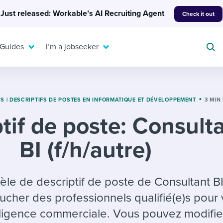
Just released: Workable’s AI Recruiting Agent
Check it out
 Guides
I’m a jobseeker
ES
|
DESCRIPTIFS DE POSTES EN INFORMATIQUE ET DÉVELOPPEMENT
3 MIN
tif de poste: Consult
For your job search:
To hear from others:
BI (f/h/autre)
INTERVIEWS & ANSWERS
Or browse by trending
g candidates
 question templates
 process
Typical interview
EXPERT INSIGHTS
questions and potential
FLEX WORK
ng hiring pipelines
g checklists
evelopment
Get insights, guidance,
èle de descriptif de poste de Consultant B
answers for each.
A flexible workplace
and tips from those in
aucher des professionnels qualifié(e)s pour 
 compliance
ks & reports
areer resources
means new ways of
the know.
elligence commerciale. Vous pouvez modifie
working. Pick up tips