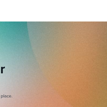
r
 place.