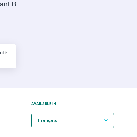
reverse that?
Learn to stay ahead.
ant BI
Explore Workable
Explore Workable
Explore Workable
job?
AVAILABLE IN
Français