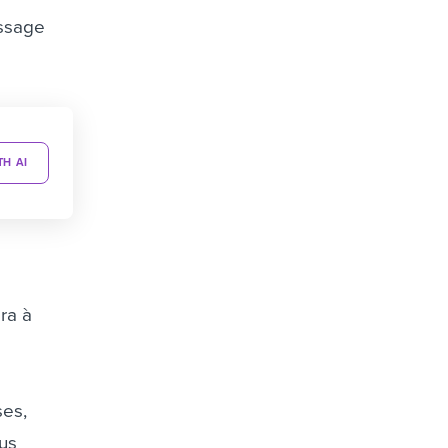
issage
TH AI
ra à
ses,
ous