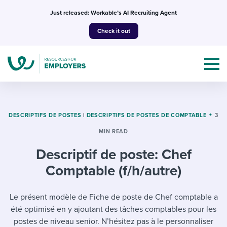
Skip
Just released: Workable’s AI Recruiting Agent
to
Check it out
content
DESCRIPTIFS DE POSTES
|
DESCRIPTIFS DE POSTES DE COMPTABLE
3
MIN READ
Topics
Descriptif de poste: Chef
Templates & Guides
Comptable (f/h/autre)
I’m a jobseeker
I NEED HELP WITH...
Le présent modèle de Fiche de poste de Chef comptable a
été optimisé en y ajoutant des tâches comptables pour les
Mobilizing AI in my work
I WANT...
Attend webinars & events
postes de niveau senior. N’hésitez pas à le personnaliser