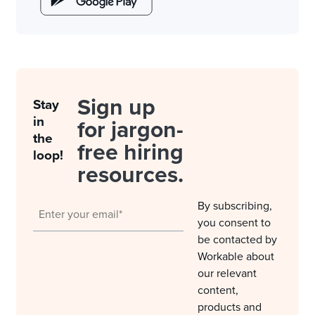
Sign up
Stay
in
for jargon-
the
free hiring
loop!
resources.
By subscribing,
you consent to
be contacted by
Workable about
our relevant
content,
products and