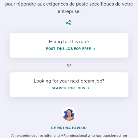
Job description templates
Evaluating candidates
pour répondre aux exigences de poste spécifiques de votre
I WANT TO LEARN ABOUT...
Workable customer stories
entreprise.
Applying for a job
Interview question templates
Working together with others
Explore Workable
Interview process
Policy templates
Maintaining hiring pipelines
Request a demo
Hiring for this role?
Pay & benefits
Onboarding checklists
Developing & retaining people
POST THIS JOB FOR FREE
Career development
Start a free trial
Step-by-step tutorials
Ensuring compliance
or
Modern working life
Free ebooks & reports
Finding and attracting people
Looking for your next dream job?
Overall career resources
HR terms
Establishing an employer brand
SEARCH FOR JOBS
Workable Academy
Digitizing work processes
Candidate/employee experiences
CHRISTINA PAVLOU
An experienced recruiter and HR professional who has transferred her