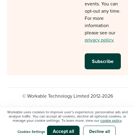
events. You can
opt-out any time.
For more
information
please see our
privacy policy
.
© Workable Technology Limited 2012-2026
Legal
Privacy policy
Cookie Settings
Workable uses cookies to improve user’s experience, personalise ads and
analyse traffic. You can accept all cookies, decline all optional cookies, or
Do not sell/share my personal information
manage your cookie settings. To learn more, view our
cookie policy
.
Modern slavery statement
Accept all
Decline all
Cookies Settings