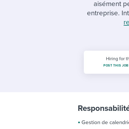
Finding and attracting people
HR terms
Establish
Workable
aisément pe
entreprise. Int
Digitizing work processes
Candidat
Attend webinars & events
r
Attend webinars & events
Attend webinars & events
Hiring for t
POST THIS JOB
Responsabilité
Gestion de calendri