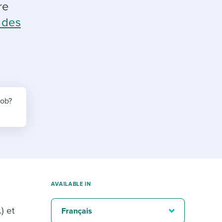
reverse that?
Learn to stay ahead.
re
 des
Explore Workable
Explore Workable
Explore Workable
job?
AVAILABLE IN
) et
Français