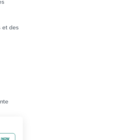
es
 et des
ante
B NOW