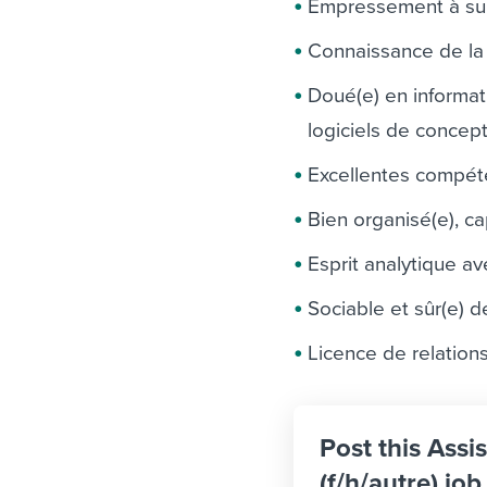
Empressement à sui
Connaissance de la 
Doué(e) en informat
logiciels de concept
Excellentes compét
Bien organisé(e), ca
Esprit analytique av
Sociable et sûr(e) de
Licence de relation
Post this Assi
(f/h/autre) jo