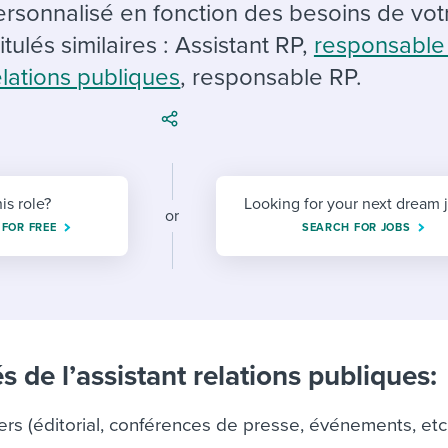
ing an employer brand
 Academy
and tricks for success.
rsonnalisé en fonction des besoins de vot
itulés similaires : Assistant RP,
responsable
e/employee experiences
Workable customer stories
elations publiques
, responsable RP.
Workable customer stories
Workable customer stories
his role?
Looking for your next dream 
or
 FOR FREE
SEARCH FOR JOBS
s de l’assistant relations publiques:
ers (éditorial, conférences de presse, événements, etc.