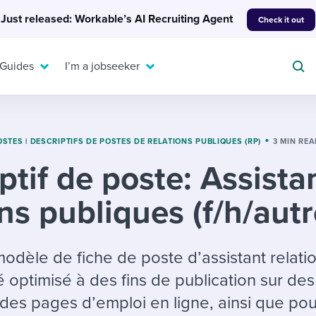
Just released: Workable’s AI Recruiting Agent
Check it out
 Guides
I’m a jobseeker
OSTES
|
DESCRIPTIFS DE POSTES DE RELATIONS PUBLIQUES (RP)
3 MIN RE
ptif de poste: Assista
For your job search:
To hear from others:
ons publiques (f/h/autr
INTERVIEWS & ANSWERS
Or browse by trending
g candidates
 question templates
 process
Typical interview
EXPERT INSIGHTS
questions and potential
FLEX WORK
ng hiring pipelines
g checklists
evelopment
Get insights, guidance,
odèle de fiche de poste d’assistant relati
answers for each.
A flexible workplace
and tips from those in
 optimisé à des fins de publication sur des
 compliance
ks & reports
areer resources
means new ways of
the know.
es pages d’emploi en ligne, ainsi que pou
working. Pick up tips