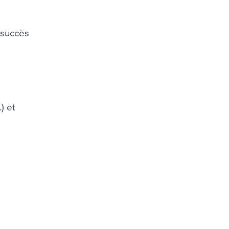
 succès
) et