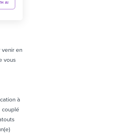
TH AI
 venir en
ue vous
cation à
e couplé
atouts
un(e)