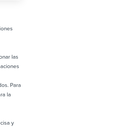
ciones
onar las
liaciones
dos. Para
ra la
cisa y