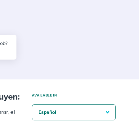
reverse that?
Learn to stay ahead.
Explore Workable
Explore Workable
Explore Workable
job?
uyen:
AVAILABLE IN
rar, el
Español