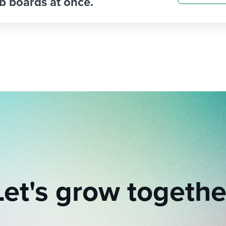
b boards at once.
Let's grow togethe