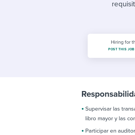
Finding and attracting people
HR terms
Establish
Workable
requisi
Digitizing work processes
Candidat
Attend webinars & events
Attend webinars & events
Attend webinars & events
Hiring for t
POST THIS JOB
Responsabilid
Supervisar las transa
libro mayor y las co
Participar en audito