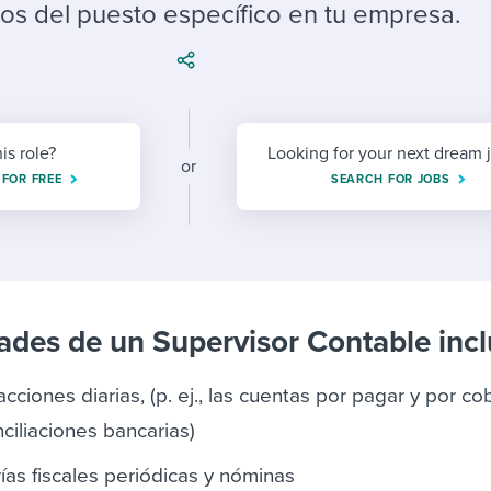
ing an employer brand
 Academy
and tricks for success.
tos del puesto específico en tu empresa.
e/employee experiences
Workable customer stories
Workable customer stories
Workable customer stories
his role?
Looking for your next dream 
or
 FOR FREE
SEARCH FOR JOBS
ades de un Supervisor Contable incl
cciones diarias, (p. ej., las cuentas por pagar y por cob
nciliaciones bancarias)
rías fiscales periódicas y nóminas