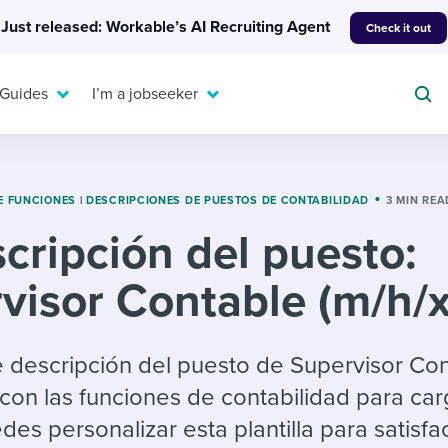
Just released: Workable’s AI Recruiting Agent
Check it out
 Guides
I’m a jobseeker
E FUNCIONES
|
DESCRIPCIONES DE PUESTOS DE CONTABILIDAD
3 MIN REA
cripción del puesto:
For your job search:
To hear from others:
visor Contable (m/h/x
INTERVIEWS & ANSWERS
Or browse by trending
g candidates
 question templates
 process
Typical interview
EXPERT INSIGHTS
questions and potential
FLEX WORK
ng hiring pipelines
g checklists
evelopment
Get insights, guidance,
de descripción del puesto de Supervisor Co
answers for each.
A flexible workplace
and tips from those in
con las funciones de contabilidad para ca
 compliance
ks & reports
areer resources
means new ways of
the know.
edes personalizar esta plantilla para satisfa
working. Pick up tips