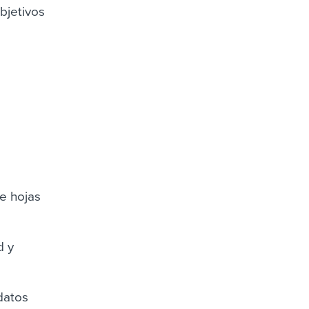
bjetivos
e hojas
d y
datos