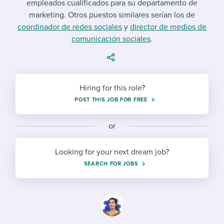
empleados cualificados para su departamento de
Job description templates
Evaluating candidates
I WANT TO LEARN ABOUT...
Workable customer stories
marketing. Otros puestos similares serían los de
Applying for a job
Interview question templates
coordinador de redes sociales
Working together with others
y
director de medios de
Explore Workable
comunicación sociales
.
Interview process
Policy templates
Maintaining hiring pipelines
Request a demo
Pay & benefits
Onboarding checklists
Developing & retaining people
Hiring for this role?
Career development
Start a free trial
Step-by-step tutorials
Ensuring compliance
POST THIS JOB FOR FREE
Modern working life
Free ebooks & reports
Finding and attracting people
or
Overall career resources
HR terms
Establishing an employer brand
Looking for your next dream job?
Workable Academy
Digitizing work processes
SEARCH FOR JOBS
Candidate/employee experiences