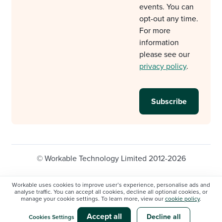
events. You can
opt-out any time.
For more
information
please see our
privacy policy
.
© Workable Technology Limited 2012-2026
Legal
Privacy policy
Cookie Settings
Workable uses cookies to improve user’s experience, personalise ads and
analyse traffic. You can accept all cookies, decline all optional cookies, or
Do not sell/share my personal information
manage your cookie settings. To learn more, view our
cookie policy
.
Modern slavery statement
Accept all
Decline all
Cookies Settings