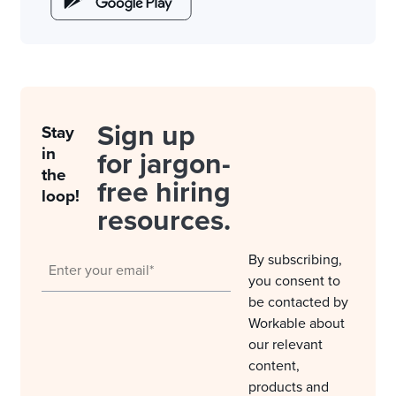
Sign up
Stay
in
for jargon-
the
free hiring
loop!
resources.
By subscribing,
you consent to
be contacted by
Workable about
our relevant
content,
products and