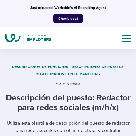
Skip
Just released: Workable’s AI Recruiting Agent
to
Check it out
content
DESCRIPCIONES DE FUNCIONES
|
DESCRIPCIONES DE PUESTOS
RELACIONADOS CON EL MARKETING
Topics
3 MIN READ
Descripción del puesto: Redactor
Templates & Guides
para redes sociales (m/h/x)
I’m a jobseeker
I NEED HELP WITH...
Utiliza esta plantilla de descripción del puesto de redactor
Mobilizing AI in my work
I WANT...
Attend webinars & events
para redes sociales con el fin de atraer y contratar