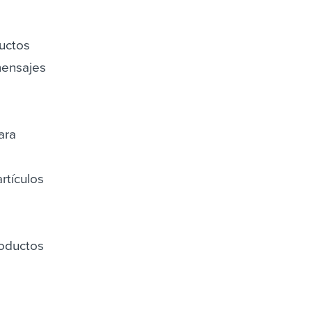
uctos
 mensajes
ara
n
rtículos
roductos