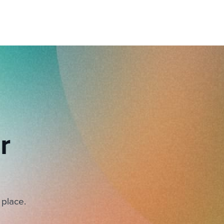
r
 place.