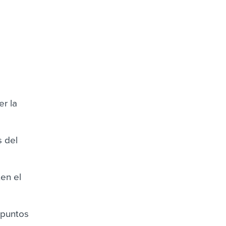
r la
s del
en el
 puntos