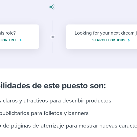
ing an employer brand
 Academy
and tricks for success.
e/employee experiences
Workable customer stories
Workable customer stories
his role?
Looking for your next dream 
or
Workable customer stories
 FOR FREE
SEARCH FOR JOBS
ilidades de este puesto son:
 claros y atractivos para describir productos
ublicitarios para folletos y banners
 de páginas de aterrizaje para mostrar nuevas caracte