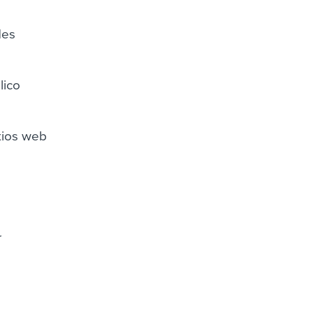
des
lico
itios web
r