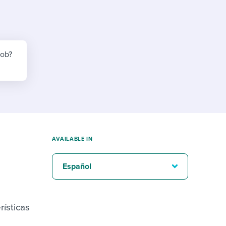
reverse that?
Learn to stay ahead.
Explore Workable
Explore Workable
job?
Explore Workable
AVAILABLE IN
Español
rísticas