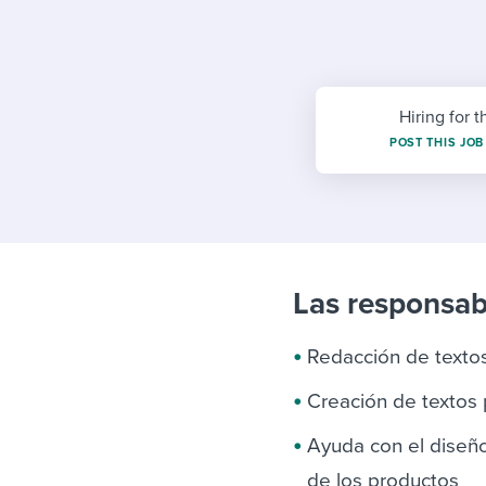
Finding and attracting people
HR terms
Establish
Workable
Digitizing work processes
Candidat
Attend webinars & events
Attend webinars & events
Hiring for t
Attend webinars & events
POST THIS JOB
Las responsab
Redacción de textos
Creación de textos p
Ayuda con el diseño
de los productos