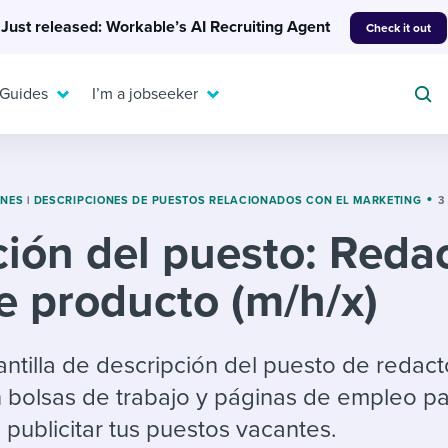
Just released: Workable’s AI Recruiting Agent
Check it out
 Guides
I’m a jobseeker
ONES
|
DESCRIPCIONES DE PUESTOS RELACIONADOS CON EL MARKETING
3
ión del puesto: Reda
For your job search:
To hear from others:
e producto (m/h/x)
INTERVIEWS & ANSWERS
Or browse by trending
g candidates
 question templates
 process
Typical interview
EXPERT INSIGHTS
questions and potential
FLEX WORK
ng hiring pipelines
g checklists
evelopment
Get insights, guidance,
antilla de descripción del puesto de redac
answers for each.
A flexible workplace
and tips from those in
 bolsas de trabajo y páginas de empleo p
 compliance
ks & reports
areer resources
means new ways of
the know.
publicitar tus puestos vacantes.
working. Pick up tips