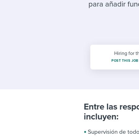
Finding and attracting people
HR terms
Establish
Workable
para añadir fun
Digitizing work processes
Candidat
Attend webinars & events
Attend webinars & events
Attend webinars & events
Hiring for t
POST THIS JOB
Entre las resp
incluyen:
Supervisión de todo