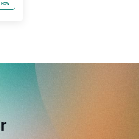
B NOW
r