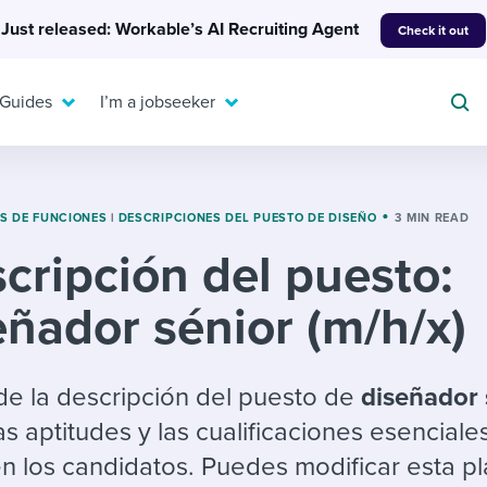
Just released: Workable’s AI Recruiting Agent
Check it out
 Guides
I’m a jobseeker
S DE FUNCIONES
|
DESCRIPCIONES DEL PUESTO DE DISEÑO
3 MIN READ
cripción del puesto:
For your job search:
To hear from others:
eñador sénior (m/h/x)
INTERVIEWS & ANSWERS
Or browse by trending
g candidates
 question templates
 process
Typical interview
EXPERT INSIGHTS
questions and potential
FLEX WORK
ng hiring pipelines
g checklists
evelopment
Get insights, guidance,
a de la descripción del puesto de
diseñador 
answers for each.
A flexible workplace
and tips from those in
s aptitudes y las cualificaciones esenciale
 compliance
ks & reports
areer resources
means new ways of
the know.
 los candidatos. Puedes modificar esta pla
working. Pick up tips