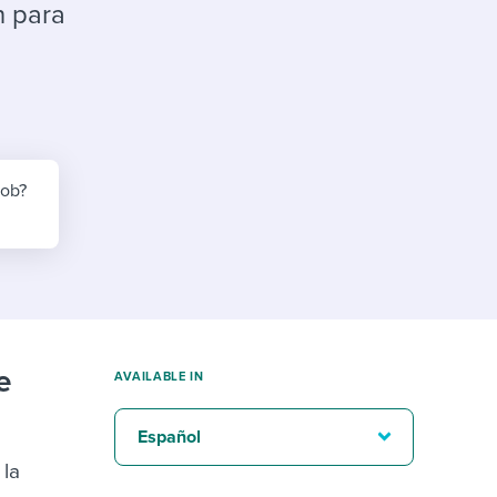
reverse that?
Learn to stay ahead.
n para
Explore Workable
Explore Workable
Explore Workable
job?
e
AVAILABLE IN
Español
 la