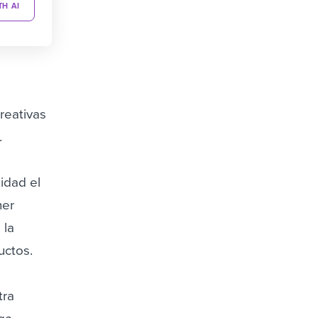
TH AI
reativas
.
idad el
ner
 la
uctos.
tra