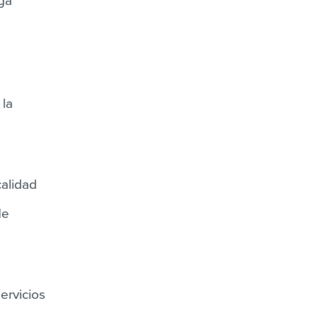
ega
 la
calidad
de
ervicios