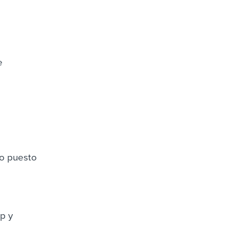
e
o puesto
p y