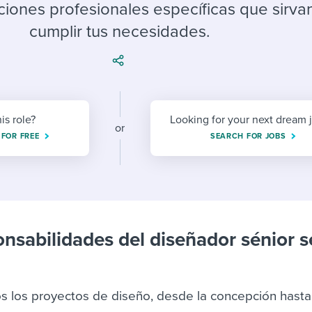
ing an employer brand
 Academy
and tricks for success.
ciones profesionales específicas que sirva
cumplir tus necesidades.
e/employee experiences
Workable customer stories
Workable customer stories
Workable customer stories
his role?
Looking for your next dream 
or
 FOR FREE
SEARCH FOR JOBS
onsabilidades del diseñador sénior s
s los proyectos de diseño, desde la concepción hasta