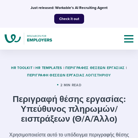
Skip
Just released: Workable’s AI Recruiting Agent
to
Check it out
content
HR TOOLKIT
|
HR TEMPLATES
|
ΠΕΡΙΓΡΑΦΈΣ ΘΈΣΕΩΝ ΕΡΓΑΣΊΑΣ
|
ΠΕΡΙΓΡΑΦΉ ΘΈΣΕΩΝ ΕΡΓΑΣΊΑΣ ΛΟΓΙΣΤΗΡΊΟΥ
Topics
2 MIN READ
Περιγραφή θέσης εργασίας:
Templates & Guides
Υπεύθυνος πληρωμών/
I’m a jobseeker
εισπράξεων (Θ/Α/Άλλο)
I NEED HELP WITH...
Mobilizing AI in my work
I WANT...
Attend webinars & events
Χρησιμοποιείστε αυτό το υπόδειγμα περιγραφής θέσης