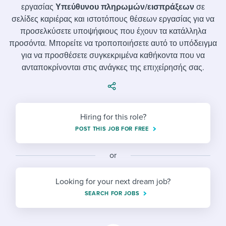
Job description templates
Evaluating candidates
I WANT TO LEARN ABOUT...
εργασίας
Υπεύθυνου πληρωμών/εισπράξεων
σε
Workable customer stories
σελίδες καριέρας και ιστοτόπους θέσεων εργασίας για να
Applying for a job
Interview question templates
Working together with others
Explore Workable
προσελκύσετε υποψήφιους που έχουν τα κατάλληλα
προσόντα. Μπορείτε να τροποποιήσετε αυτό το υπόδειγμα
Interview process
Policy templates
Maintaining hiring pipelines
για να προσθέσετε συγκεκριμένα καθήκοντα που να
Request a demo
ανταποκρίνονται στις ανάγκες της επιχείρησής σας.
Pay & benefits
Onboarding checklists
Developing & retaining people
Career development
Start a free trial
Step-by-step tutorials
Ensuring compliance
Modern working life
Free ebooks & reports
Finding and attracting people
Hiring for this role?
POST THIS JOB FOR FREE
Overall career resources
HR terms
Establishing an employer brand
or
Workable Academy
Digitizing work processes
Looking for your next dream job?
Candidate/employee experiences
SEARCH FOR JOBS