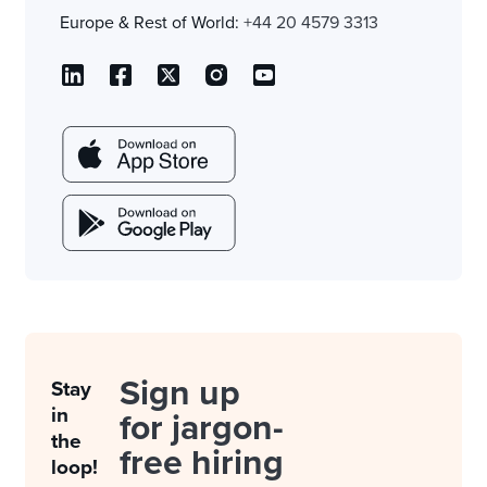
Europe & Rest of World:
+44 20 4579 3313
Sign up
Stay
in
for jargon-
the
free hiring
loop!