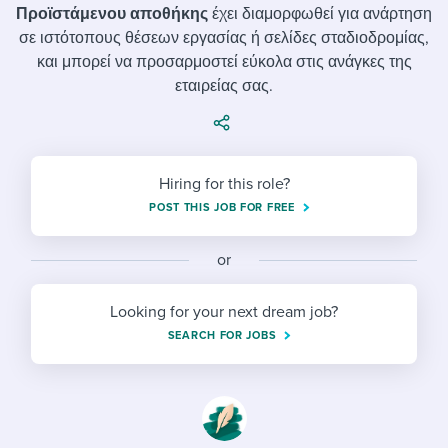
Job description templates
Evaluating candidates
I WANT TO LEARN ABOUT...
Προϊστάμενου αποθήκης
έχει διαμορφωθεί για ανάρτηση
Workable customer stories
σε ιστότοπους θέσεων εργασίας ή σελίδες σταδιοδρομίας,
Applying for a job
Interview question templates
Working together with others
Explore Workable
και μπορεί να προσαρμοστεί εύκολα στις ανάγκες της
εταιρείας σας.
Interview process
Policy templates
Maintaining hiring pipelines
Request a demo
Pay & benefits
Onboarding checklists
Developing & retaining people
Career development
Start a free trial
Step-by-step tutorials
Hiring for this role?
Ensuring compliance
POST THIS JOB FOR FREE
Modern working life
Free ebooks & reports
Finding and attracting people
or
Overall career resources
HR terms
Establishing an employer brand
Looking for your next dream job?
Workable Academy
Digitizing work processes
SEARCH FOR JOBS
Candidate/employee experiences