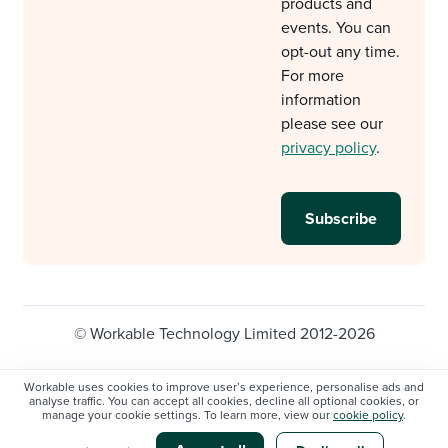
products and
events. You can
opt-out any time.
For more
information
please see our
privacy policy
.
© Workable Technology Limited 2012-2026
Legal
Privacy policy
Cookie Settings
Workable uses cookies to improve user’s experience, personalise ads and
analyse traffic. You can accept all cookies, decline all optional cookies, or
Do not sell/share my personal information
manage your cookie settings. To learn more, view our
cookie policy
.
Modern slavery statement