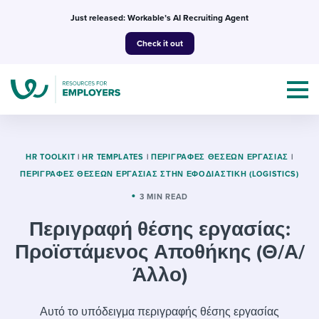
Skip
Just released: Workable’s AI Recruiting Agent
to
Check it out
content
HR TOOLKIT
|
HR TEMPLATES
|
ΠΕΡΙΓΡΑΦΈΣ ΘΈΣΕΩΝ ΕΡΓΑΣΊΑΣ
|
ΠΕΡΙΓΡΑΦΈΣ ΘΈΣΕΩΝ ΕΡΓΑΣΊΑΣ ΣΤΗΝ ΕΦΟΔΙΑΣΤΙΚΉ (LOGISTICS)
Topics
3 MIN READ
Περιγραφή θέσης εργασίας:
Templates & Guides
Προϊστάμενος Αποθήκης (Θ/Α/
I’m a jobseeker
I NEED HELP WITH...
Άλλο)
Mobilizing AI in my work
I WANT...
Attend webinars & events
Αυτό το υπόδειγμα περιγραφής θέσης εργασίας