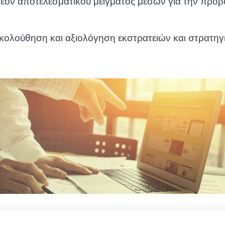
έον αποτελεσματικού μείγματος μέσων για την προ
κολούθηση και αξιολόγηση εκστρατειών και στρατηγ