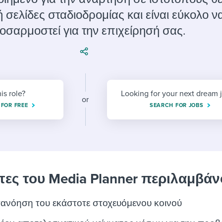
ing an employer brand
 Academy
and tricks for success.
 σελίδες σταδιοδρομίας και είναι εύκολο ν
e/employee experiences
Workable customer stories
οσαρμοστεί για την επιχείρησή σας.
Workable customer stories
Workable customer stories
his role?
Looking for your next dream 
or
 FOR FREE
SEARCH FOR JOBS
τες του Media Planner περιλαμβάν
τανόηση του εκάστοτε στοχευόμενου κοινού