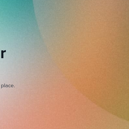
r
 place.