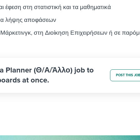
ι έφεση στη στατιστική και τα μαθηματικά
ητα λήψης αποφάσεων
 Μάρκετινγκ, στη Διοίκηση Επιχειρήσεων ή σε παρόμ
ia Planner (Θ/Α/Άλλο) job to
POST THIS JO
boards at once.