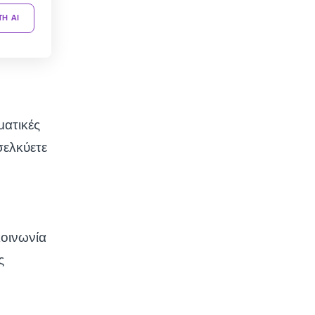
TH AI
ματικές
σελκύετε
κοινωνία
ς