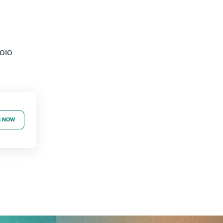
οιο
B NOW