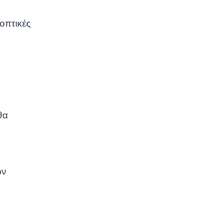
οπτικές
θα
ων