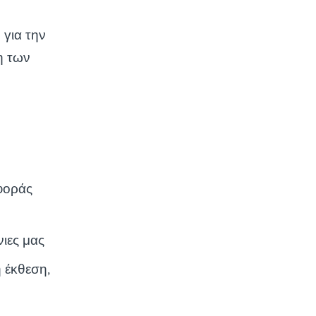
 για την
η των
φοράς
ιες μας
 έκθεση,