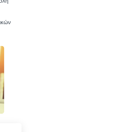
βολή
ικών