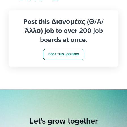
Post this Διανομέας (Θ/Α/
Άλλο) job to over 200 job
boards at once.
POST THIS JOB NOW
Let's grow together