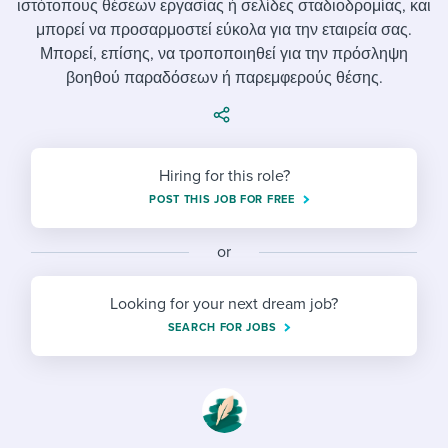
ιστότοπους θέσεων εργασίας ή σελίδες σταδιοδρομίας, και
Job description templates
Evaluating candidates
I WANT TO LEARN ABOUT...
Workable customer stories
μπορεί να προσαρμοστεί εύκολα για την εταιρεία σας.
Applying for a job
Interview question templates
Μπορεί, επίσης, να τροποποιηθεί για την πρόσληψη
Working together with others
Explore Workable
βοηθού παραδόσεων ή παρεμφερούς θέσης.
Interview process
Policy templates
Maintaining hiring pipelines
Request a demo
Pay & benefits
Onboarding checklists
Developing & retaining people
Hiring for this role?
Career development
Start a free trial
Step-by-step tutorials
Ensuring compliance
POST THIS JOB FOR FREE
Modern working life
Free ebooks & reports
Finding and attracting people
or
Overall career resources
HR terms
Establishing an employer brand
Looking for your next dream job?
Workable Academy
Digitizing work processes
SEARCH FOR JOBS
Candidate/employee experiences