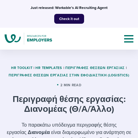
Skip
Just released: Workable’s AI Recruiting Agent
to
Check it out
content
HR TOOLKIT
|
HR TEMPLATES
|
ΠΕΡΙΓΡΑΦΈΣ ΘΈΣΕΩΝ ΕΡΓΑΣΊΑΣ
|
ΠΕΡΙΓΡΑΦΈΣ ΘΈΣΕΩΝ ΕΡΓΑΣΊΑΣ ΣΤΗΝ ΕΦΟΔΙΑΣΤΙΚΉ (LOGISTICS)
Topics
2 MIN READ
Περιγραφή θέσης εργασίας:
Templates & Guides
Διανομέας (Θ/Α/Άλλο)
I’m a jobseeker
I NEED HELP WITH...
Το παρακάτω υπόδειγμα περιγραφής θέσης
Mobilizing AI in my work
I WANT...
Attend webinars & events
εργασίας
Διανομέα
είναι διαμορφωμένο για ανάρτηση σε