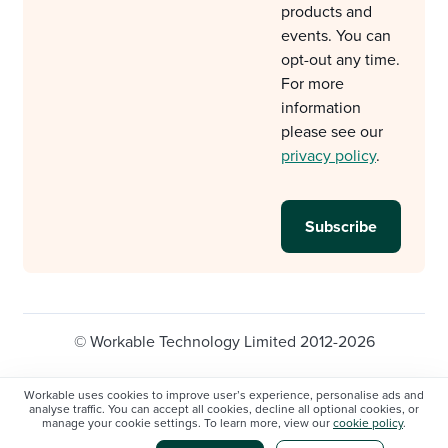
products and
events. You can
opt-out any time.
For more
information
please see our
privacy policy
.
© Workable Technology Limited 2012-2026
Legal
Privacy policy
Cookie Settings
Workable uses cookies to improve user’s experience, personalise ads and
analyse traffic. You can accept all cookies, decline all optional cookies, or
Do not sell/share my personal information
manage your cookie settings. To learn more, view our
cookie policy
.