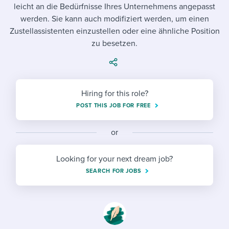
Job description templates
Evaluating candidates
leicht an die Bedürfnisse Ihres Unternehmens angepasst
I WANT TO LEARN ABOUT...
Workable customer stories
werden. Sie kann auch modifiziert werden, um einen
Applying for a job
Interview question templates
Working together with others
Explore Workable
Zustellassistenten einzustellen oder eine ähnliche Position
zu besetzen.
Interview process
Policy templates
Maintaining hiring pipelines
Request a demo
Pay & benefits
Onboarding checklists
Developing & retaining people
Career development
Start a free trial
Hiring for this role?
Step-by-step tutorials
Ensuring compliance
POST THIS JOB FOR FREE
Modern working life
Free ebooks & reports
Finding and attracting people
or
Overall career resources
HR terms
Establishing an employer brand
Looking for your next dream job?
Workable Academy
Digitizing work processes
SEARCH FOR JOBS
Candidate/employee experiences