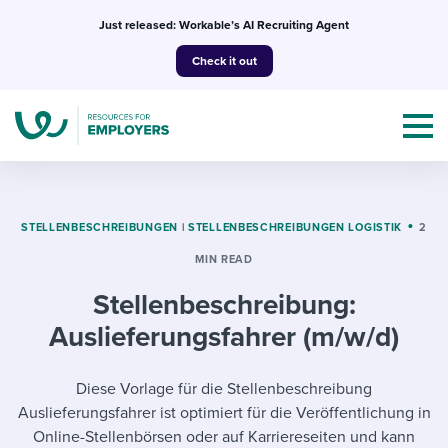
Skip
Just released: Workable’s AI Recruiting Agent
to
Check it out
content
STELLENBESCHREIBUNGEN
|
STELLENBESCHREIBUNGEN LOGISTIK
2
MIN READ
Topics
Stellenbeschreibung:
Templates & Guides
Auslieferungsfahrer (m/w/d)
I’m a jobseeker
I NEED HELP WITH...
Diese Vorlage für die Stellenbeschreibung
Auslieferungsfahrer ist optimiert für die Veröffentlichung in
Mobilizing AI in my work
I WANT...
Attend webinars & events
Online-Stellenbörsen oder auf Karriereseiten und kann