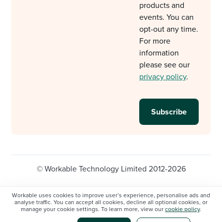
products and
events. You can
opt-out any time.
For more
information
please see our
privacy policy
.
© Workable Technology Limited 2012-2026
Legal
Privacy policy
Cookie Settings
Workable uses cookies to improve user’s experience, personalise ads and
analyse traffic. You can accept all cookies, decline all optional cookies, or
Do not sell/share my personal information
manage your cookie settings. To learn more, view our
cookie policy
.