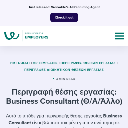
Skip
Just released: Workable’s AI Recruiting Agent
to
Check it out
content
HR TOOLKIT
|
HR TEMPLATES
|
ΠΕΡΙΓΡΑΦΈΣ ΘΈΣΕΩΝ ΕΡΓΑΣΊΑΣ
|
ΠΕΡΙΓΡΑΦΈΣ ΔΙΟΙΚΗΤΙΚΏΝ ΘΈΣΕΩΝ ΕΡΓΑΣΊΑΣ
Topics
3 MIN READ
Περιγραφή θέσης εργασίας:
Templates & Guides
Business Consultant (Θ/Α/Άλλο)
I’m a jobseeker
I NEED HELP WITH...
Αυτό το υπόδειγμα περιγραφής θέσης εργασίας
Business
Mobilizing AI in my work
I WANT...
Attend webinars & events
Consultant
είναι βελτιστοποιημένο για την ανάρτηση σε