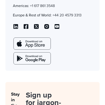
Americas:
+1 617 861 3548
Europe & Rest of World:
+44 20 4579 3313
Sign up
Stay
in
for jargon-