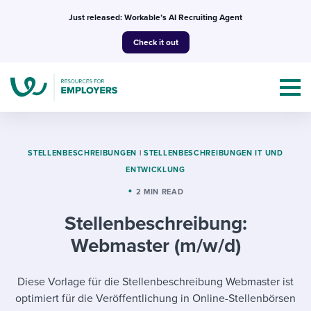
Skip
Just released: Workable’s AI Recruiting Agent
to
Check it out
content
STELLENBESCHREIBUNGEN
|
STELLENBESCHREIBUNGEN IT UND
ENTWICKLUNG
Topics
2 MIN READ
Stellenbeschreibung:
Templates & Guides
Webmaster (m/w/d)
I’m a jobseeker
I NEED HELP WITH...
Diese Vorlage für die Stellenbeschreibung Webmaster ist
Mobilizing AI in my work
I WANT...
Attend webinars & events
optimiert für die Veröffentlichung in Online-Stellenbörsen