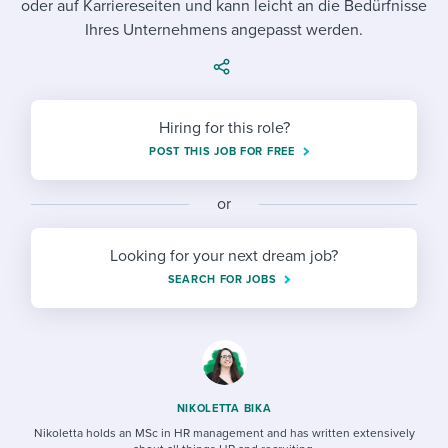
oder auf Karriereseiten und kann leicht an die Bedürfnisse
Job description templates
Evaluating candidates
I WANT TO LEARN ABOUT...
Workable customer stories
Ihres Unternehmens angepasst werden.
Applying for a job
Interview question templates
Working together with others
Explore Workable
Interview process
Policy templates
Maintaining hiring pipelines
Request a demo
Hiring for this role?
Pay & benefits
Onboarding checklists
Developing & retaining people
POST THIS JOB FOR FREE
Career development
Start a free trial
Step-by-step tutorials
Ensuring compliance
or
Modern working life
Free ebooks & reports
Finding and attracting people
Looking for your next dream job?
Overall career resources
HR terms
Establishing an employer brand
SEARCH FOR JOBS
Workable Academy
Digitizing work processes
Candidate/employee experiences
NIKOLETTA BIKA
Nikoletta holds an MSc in HR management and has written extensively