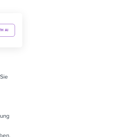
TH AI
 Sie
gung
aben,