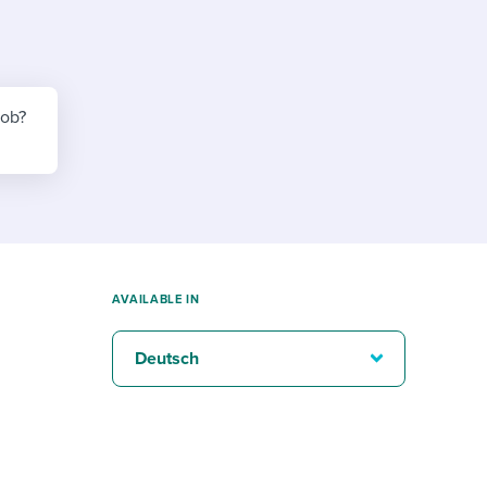
reverse that?
Learn to stay ahead.
Explore Workable
Explore Workable
job?
Explore Workable
AVAILABLE IN
Deutsch