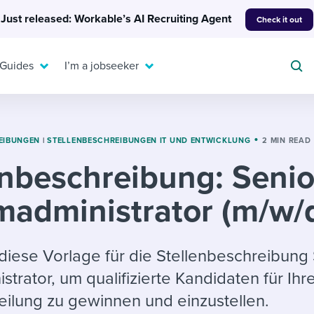
Just released: Workable’s AI Recruiting Agent
Check it out
 Guides
I’m a jobseeker
EIBUNGEN
|
STELLENBESCHREIBUNGEN IT UND ENTWICKLUNG
2 MIN READ
enbeschreibung: Senio
For your job search:
To hear from others:
madministrator (m/w/
INTERVIEWS & ANSWERS
Or browse by trending
g candidates
 question templates
 process
Typical interview
EXPERT INSIGHTS
questions and potential
FLEX WORK
ng hiring pipelines
g checklists
evelopment
Get insights, guidance,
iese Vorlage für die Stellenbeschreibung
answers for each.
A flexible workplace
and tips from those in
trator, um qualifizierte Kandidaten für Ihre
 compliance
ks & reports
areer resources
means new ways of
the know.
eilung zu gewinnen und einzustellen.
working. Pick up tips