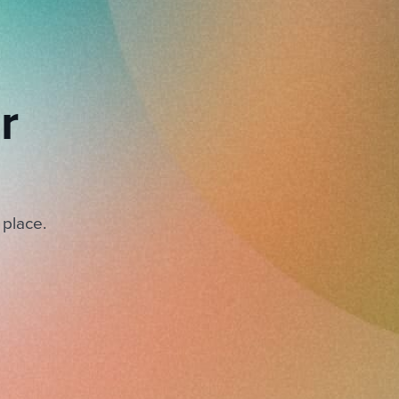
r
 place.