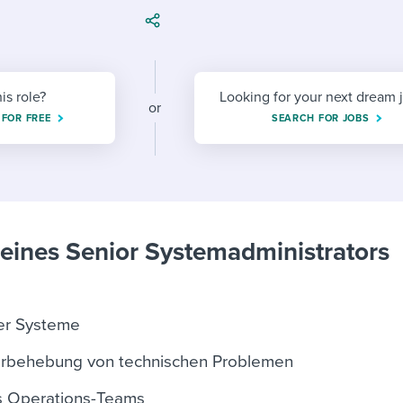
ing an employer brand
 Academy
and tricks for success.
e/employee experiences
Workable customer stories
Workable customer stories
his role?
Looking for your next dream 
or
Workable customer stories
 FOR FREE
SEARCH FOR JOBS
eines Senior Systemadministrators
ner Systeme
erbehebung von technischen Problemen
s Operations-Teams