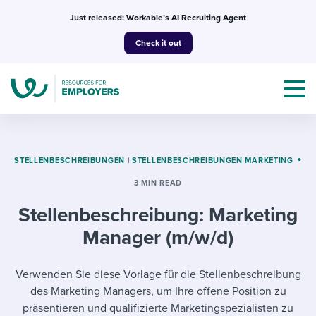
Skip
Just released: Workable’s AI Recruiting Agent
to
Check it out
content
STELLENBESCHREIBUNGEN
|
STELLENBESCHREIBUNGEN MARKETING
3 MIN READ
Topics
Stellenbeschreibung: Marketing
Templates & Guides
Manager (m/w/d)
I’m a jobseeker
I NEED HELP WITH...
Verwenden Sie diese Vorlage für die Stellenbeschreibung
des Marketing Managers, um Ihre offene Position zu
Mobilizing AI in my work
I WANT...
Attend webinars & events
präsentieren und qualifizierte Marketingspezialisten zu