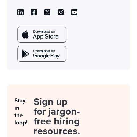
Sign up
Stay
in
for jargon-
the
free hiring
loop!
resources.