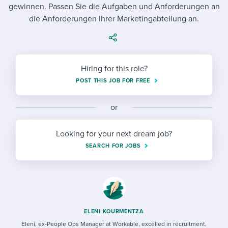
Job description templates
Evaluating candidates
gewinnen. Passen Sie die Aufgaben und Anforderungen an
I WANT TO LEARN ABOUT...
Workable customer stories
die Anforderungen Ihrer Marketingabteilung an.
Applying for a job
Interview question templates
Working together with others
Explore Workable
Interview process
Policy templates
Maintaining hiring pipelines
Request a demo
Hiring for this role?
Pay & benefits
Onboarding checklists
Developing & retaining people
POST THIS JOB FOR FREE
Career development
Start a free trial
Step-by-step tutorials
Ensuring compliance
or
Modern working life
Free ebooks & reports
Finding and attracting people
Looking for your next dream job?
Overall career resources
HR terms
Establishing an employer brand
SEARCH FOR JOBS
Workable Academy
Digitizing work processes
Candidate/employee experiences
ELENI KOURMENTZA
Eleni, ex-People Ops Manager at Workable, excelled in recruitment,