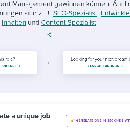
ing an employer brand
 Academy
and tricks for success.
tent Management gewinnen können. Ähnli
nungen sind z. B.
SEO-Spezialist
,
Entwickle
e/employee experiences
Workable customer stories
Inhalten
und
Content-Spezialist
.
Workable customer stories
Workable customer stories
his role?
Looking for your next dream 
or
 FOR FREE
SEARCH FOR JOBS
ate a unique job
GENERATE ONE IN SECONDS WI