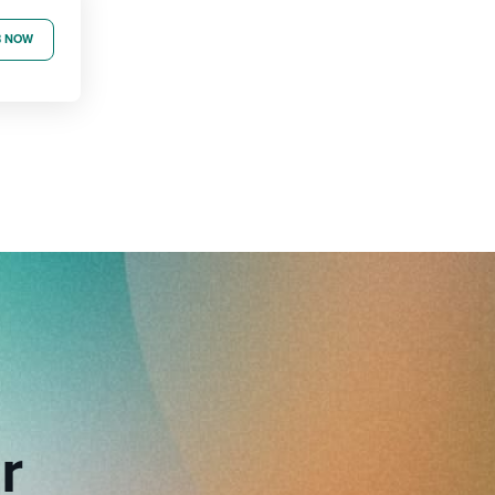
B NOW
r