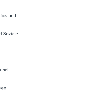
fics und
d Soziale
 und
een