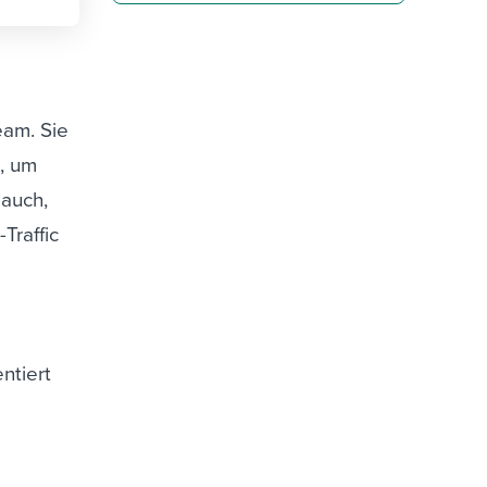
eam. Sie
t, um
 auch,
Traffic
ntiert