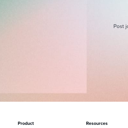
Post j
Product
Resources