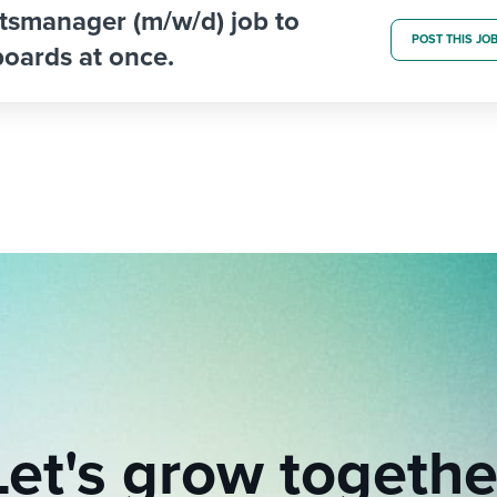
ltsmanager (m/w/d) job to
POST THIS JO
boards at once.
Let's grow togethe