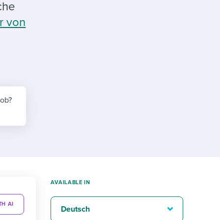
reverse that?
Learn to stay ahead.
che
r von
Explore Workable
Explore Workable
Explore Workable
job?
AVAILABLE IN
TH AI
Deutsch