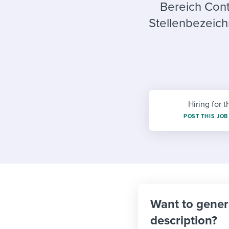
Finding and attracting people
HR terms
Establish
Workable
Bereich Con
Stellenbezeich
Digitizing work processes
Candidat
Attend webinars & events
Attend webinars & events
Attend webinars & events
Hiring for t
POST THIS JOB
Want to gener
description?