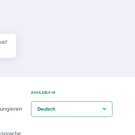
reverse that?
Learn to stay ahead.
Explore Workable
Explore Workable
Explore Workable
job?
AVAILABLE IN
fungieren
Deutsch
cksprache