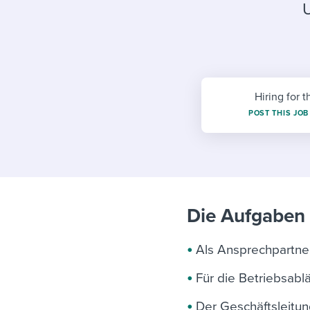
Finding and attracting people
HR terms
Establish
Workable
Digitizing work processes
Candidat
Attend webinars & events
Attend webinars & events
Attend webinars & events
Hiring for t
POST THIS JOB
Die Aufgaben 
Als Ansprechpartner
Für die Betriebsablä
Der Geschäftsleitu