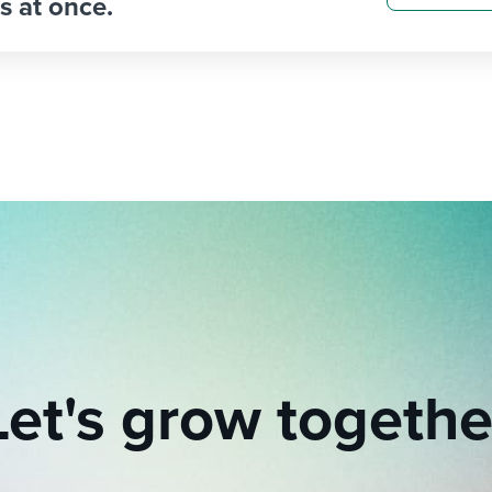
s at once.
Let's grow togethe