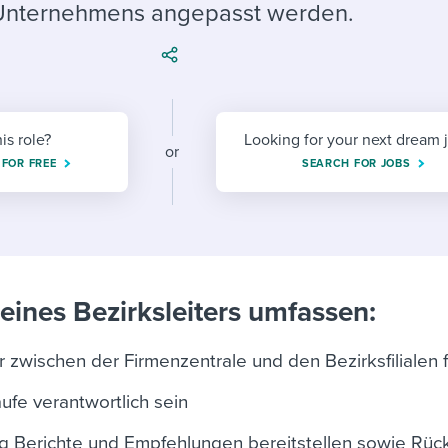
ing an employer brand
 Academy
and tricks for success.
Unternehmens angepasst werden.
e/employee experiences
Workable customer stories
Workable customer stories
Workable customer stories
his role?
Looking for your next dream 
or
 FOR FREE
SEARCH FOR JOBS
eines Bezirksleiters umfassen:
 zwischen der Firmenzentrale und den Bezirksfilialen 
ufe verantwortlich sein
ng Berichte und Empfehlungen bereitstellen sowie Rü