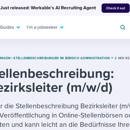
Just released: Workable’s AI Recruiting Agent
Check it out
 Guides
I’m a jobseeker
UNGEN
|
STELLENBESCHREIBUNGEN IM BEREICH ADMINISTRATION
2 MIN R
ellenbeschreibung:
For your job search:
To hear from others:
zirksleiter (m/w/d)
INTERVIEWS & ANSWERS
Or browse by trending
g candidates
 question templates
 process
Typical interview
EXPERT INSIGHTS
questions and potential
FLEX WORK
ng hiring pipelines
g checklists
evelopment
Get insights, guidance,
r die Stellenbeschreibung Bezirksleiter (m/w
answers for each.
A flexible workplace
and tips from those in
e Veröffentlichung in Online-Stellenbörsen o
 compliance
ks & reports
areer resources
means new ways of
the know.
iten und kann leicht an die Bedürfnisse Ihre
working. Pick up tips