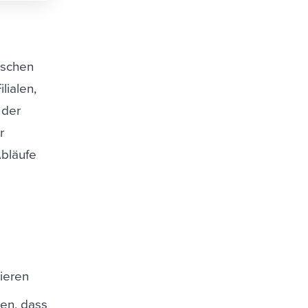
ischen
lialen,
 der
r
Abläufe
ieren
len, dass