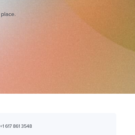
 place.
:
+1 617 861 3548