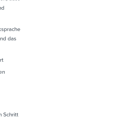
nd
cksprache
und das
rt
gen
 Schritt