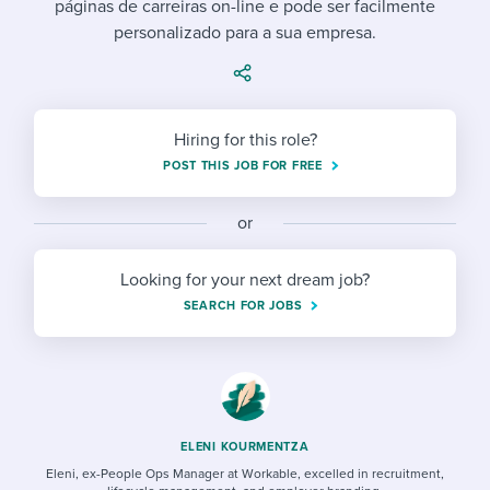
páginas de carreiras on-line e pode ser facilmente
Job description templates
Evaluating candidates
I WANT TO LEARN ABOUT...
Workable customer stories
personalizado para a sua empresa.
Applying for a job
Interview question templates
Working together with others
Explore Workable
Interview process
Policy templates
Maintaining hiring pipelines
Request a demo
Hiring for this role?
Pay & benefits
Onboarding checklists
Developing & retaining people
POST THIS JOB FOR FREE
Career development
Start a free trial
Step-by-step tutorials
Ensuring compliance
or
Modern working life
Free ebooks & reports
Finding and attracting people
Looking for your next dream job?
Overall career resources
HR terms
Establishing an employer brand
SEARCH FOR JOBS
Workable Academy
Digitizing work processes
Candidate/employee experiences
ELENI KOURMENTZA
Eleni, ex-People Ops Manager at Workable, excelled in recruitment,