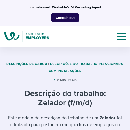
Skip
Just released: Workable’s AI Recruiting Agent
to
Check it out
content
DESCRIÇÕES DE CARGO
|
DESCRIÇÕES DO TRABALHO RELACIONADO
COM INSTALAÇÕES
Topics
2 MIN READ
Descrição do trabalho:
Templates & Guides
Zelador (f/m/d)
I’m a jobseeker
I NEED HELP WITH...
Este modelo de descrição do trabalho de um
Zelador
foi
Mobilizing AI in my work
I WANT...
Attend webinars & events
otimizado para postagem em quadros de empregos ou