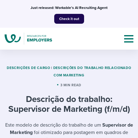
Skip
Just released: Workable’s AI Recruiting Agent
to
Check it out
content
DESCRIÇÕES DE CARGO
|
DESCRIÇÕES DO TRABALHO RELACIONADO
COM MARKETING
Topics
3 MIN READ
Descrição do trabalho:
Templates & Guides
Supervisor de Marketing (f/m/d)
I’m a jobseeker
I NEED HELP WITH...
Este modelo de descrição do trabalho de um
Supervisor de
Mobilizing AI in my work
I WANT...
Attend webinars & events
Marketing
foi otimizado para postagem em quadros de