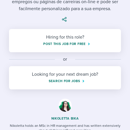
empregos ou páginas de carreiras on-line e pode ser
Job description templates
Evaluating candidates
I WANT TO LEARN ABOUT...
Workable customer stories
facilmente personalizado para a sua empresa.
Applying for a job
Interview question templates
Working together with others
Explore Workable
Interview process
Policy templates
Maintaining hiring pipelines
Request a demo
Hiring for this role?
Pay & benefits
Onboarding checklists
Developing & retaining people
POST THIS JOB FOR FREE
Career development
Start a free trial
Step-by-step tutorials
Ensuring compliance
or
Modern working life
Free ebooks & reports
Finding and attracting people
Looking for your next dream job?
Overall career resources
HR terms
Establishing an employer brand
SEARCH FOR JOBS
Workable Academy
Digitizing work processes
Candidate/employee experiences
NIKOLETTA BIKA
Nikoletta holds an MSc in HR management and has written extensively