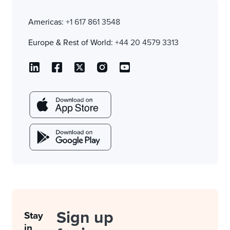
Americas:
+1 617 861 3548
Europe & Rest of World:
+44 20 4579 3313
Sign up
Stay
in