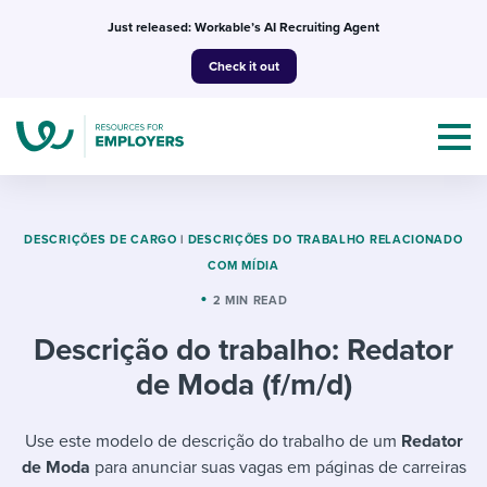
Skip
Just released: Workable’s AI Recruiting Agent
to
Check it out
content
DESCRIÇÕES DE CARGO
|
DESCRIÇÕES DO TRABALHO RELACIONADO
COM MÍDIA
Topics
2 MIN READ
Descrição do trabalho: Redator
Templates & Guides
de Moda (f/m/d)
I’m a jobseeker
I NEED HELP WITH...
Use este modelo de descrição do trabalho de um
Redator
Mobilizing AI in my work
I WANT...
Attend webinars & events
de Moda
para anunciar suas vagas em páginas de carreiras