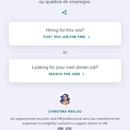
ou quadros de empregos.
Job description templates
Evaluating candidates
I WANT TO LEARN ABOUT...
Workable customer stories
Applying for a job
Interview question templates
Working together with others
Explore Workable
Interview process
Policy templates
Maintaining hiring pipelines
Hiring for this role?
Request a demo
POST THIS JOB FOR FREE
Pay & benefits
Onboarding checklists
Developing & retaining people
Career development
or
Start a free trial
Step-by-step tutorials
Ensuring compliance
Modern working life
Free ebooks & reports
Finding and attracting people
Looking for your next dream job?
SEARCH FOR JOBS
Overall career resources
HR terms
Establishing an employer brand
Workable Academy
Digitizing work processes
Candidate/employee experiences
CHRISTINA PAVLOU
An experienced recruiter and HR professional who has transferred her
expertise to insightful content to support others in HR.