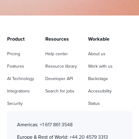
Product
Resources
Workable
Pricing
Help center
About us
Features
Resource library
Work with us
AI Technology
Developer API
Backstage
Integrations
Search for jobs
Accessibility
Security
Status
Americas:
+1 617 861 3548
Europe & Rest of World:
+44 20 4579 3313