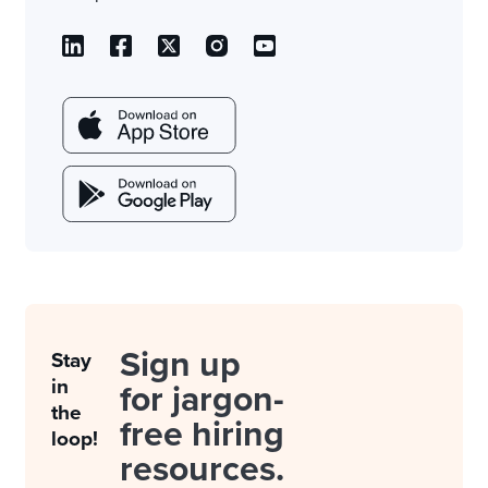
Sign up
Stay
in
for jargon-
the
free hiring
loop!
resources.