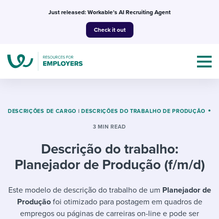
Skip
Just released: Workable’s AI Recruiting Agent
to
Check it out
content
DESCRIÇÕES DE CARGO
|
DESCRIÇÕES DO TRABALHO DE PRODUÇÃO
3 MIN READ
Topics
Descrição do trabalho:
Templates & Guides
Planejador de Produção (f/m/d)
I’m a jobseeker
I NEED HELP WITH...
Este modelo de descrição do trabalho de um
Planejador de
Produção
foi otimizado para postagem em quadros de
Mobilizing AI in my work
I WANT...
Attend webinars & events
empregos ou páginas de carreiras on-line e pode ser