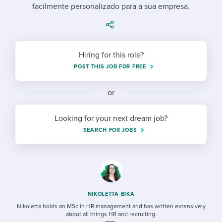
Job description templates
Evaluating candidates
facilmente personalizado para a sua empresa.
I WANT TO LEARN ABOUT...
Workable customer stories
Applying for a job
Interview question templates
Working together with others
Explore Workable
Interview process
Policy templates
Maintaining hiring pipelines
Hiring for this role?
Request a demo
Pay & benefits
POST THIS JOB FOR FREE
Onboarding checklists
Developing & retaining people
Career development
Start a free trial
Step-by-step tutorials
Ensuring compliance
or
Modern working life
Free ebooks & reports
Finding and attracting people
Looking for your next dream job?
SEARCH FOR JOBS
Overall career resources
HR terms
Establishing an employer brand
Workable Academy
Digitizing work processes
Candidate/employee experiences
NIKOLETTA BIKA
Nikoletta holds an MSc in HR management and has written extensively
about all things HR and recruiting.