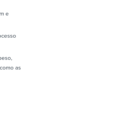
em e
rocesso
peso,
 como as