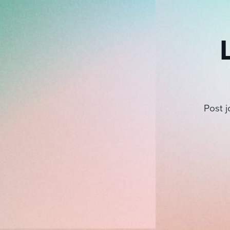
Post j