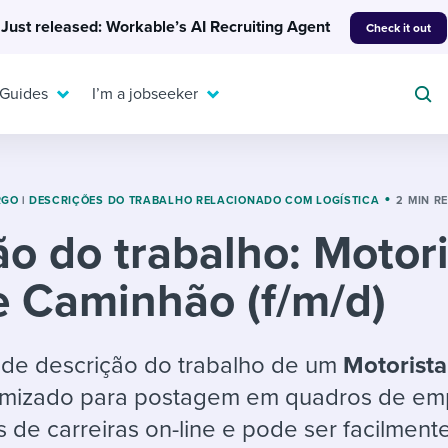
Just released: Workable’s AI Recruiting Agent
Check it out
 Guides
I’m a jobseeker
RGO
|
DESCRIÇÕES DO TRABALHO RELACIONADO COM LOGÍSTICA
2 MIN R
ão do trabalho: Motor
For your job search:
To hear from others:
e Caminhão (f/m/d)
INTERVIEWS & ANSWERS
Or browse by trending
g candidates
 question templates
 process
Typical interview
EXPERT INSIGHTS
questions and potential
FLEX WORK
ng hiring pipelines
g checklists
evelopment
Get insights, guidance,
 de descrição do trabalho de um
Motorista
answers for each.
A flexible workplace
and tips from those in
timizado para postagem em quadros de e
 compliance
ks & reports
areer resources
means new ways of
the know.
 de carreiras on-line e pode ser facilment
working. Pick up tips