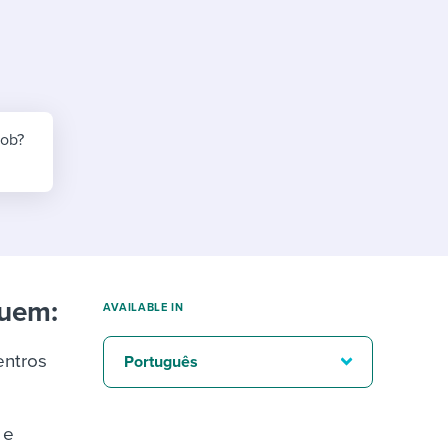
reverse that?
Learn to stay ahead.
Explore Workable
Explore Workable
Explore Workable
job?
luem:
AVAILABLE IN
entros
Português
 e