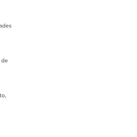
dades
 de
to,