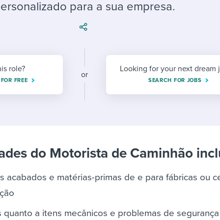
ing an employer brand
 Academy
and tricks for success.
ersonalizado para a sua empresa.
e/employee experiences
Workable customer stories
Workable customer stories
Workable customer stories
his role?
Looking for your next dream 
or
 FOR FREE
SEARCH FOR JOBS
ades do Motorista de Caminhão inc
s acabados e matérias-primas de e para fábricas ou c
ição
os quanto a itens mecânicos e problemas de segurança