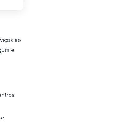
viços ao
gura e
entros
 e