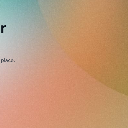
r
 place.