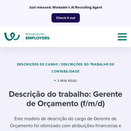
Skip
Just released: Workable’s AI Recruiting Agent
to
Check it out
content
DESCRIÇÕES DE CARGO
|
DESCRIÇÕES DO TRABALHO DE
CONTABILIDADE
Topics
3 MIN READ
Descrição do trabalho: Gerente
Templates & Guides
de Orçamento (f/m/d)
I’m a jobseeker
I NEED HELP WITH...
Este modelo de descrição do cargo de Gerente de
Mobilizing AI in my work
I WANT...
Attend webinars & events
Orçamento foi otimizado com atribuições financeiras e