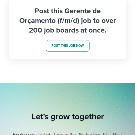
Post this Gerente de
Orçamento (f/m/d) job to over
200 job boards at once.
POST THIS JOB NOW
Let's grow together
Explore our full platform with a 15-day free trial.
Post