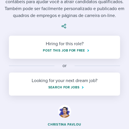
contábeis para ajudar você a atrair candidatos qualificados.
Job description templates
Evaluating candidates
I WANT TO LEARN ABOUT...
Workable customer stories
Também pode ser facilmente personalizado e publicado em
Applying for a job
Interview question templates
quadros de empregos e páginas de carreira on-line.
Working together with others
Explore Workable
Interview process
Policy templates
Maintaining hiring pipelines
Request a demo
Pay & benefits
Onboarding checklists
Developing & retaining people
Hiring for this role?
POST THIS JOB FOR FREE
Career development
Start a free trial
Step-by-step tutorials
Ensuring compliance
Modern working life
Free ebooks & reports
or
Finding and attracting people
Overall career resources
HR terms
Establishing an employer brand
Looking for your next dream job?
SEARCH FOR JOBS
Workable Academy
Digitizing work processes
Candidate/employee experiences
CHRISTINA PAVLOU