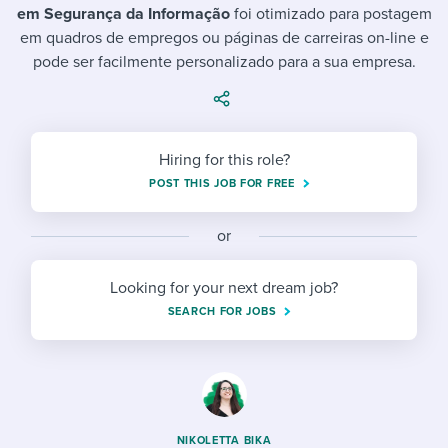
Job description templates
Evaluating candidates
I WANT TO LEARN ABOUT...
em Segurança da Informação
foi otimizado para postagem
Workable customer stories
em quadros de empregos ou páginas de carreiras on-line e
Applying for a job
Interview question templates
Working together with others
Explore Workable
pode ser facilmente personalizado para a sua empresa.
Interview process
Policy templates
Maintaining hiring pipelines
Request a demo
Pay & benefits
Onboarding checklists
Developing & retaining people
Hiring for this role?
Career development
Start a free trial
Step-by-step tutorials
Ensuring compliance
POST THIS JOB FOR FREE
Modern working life
Free ebooks & reports
Finding and attracting people
or
Overall career resources
HR terms
Establishing an employer brand
Looking for your next dream job?
SEARCH FOR JOBS
Workable Academy
Digitizing work processes
Candidate/employee experiences
NIKOLETTA BIKA