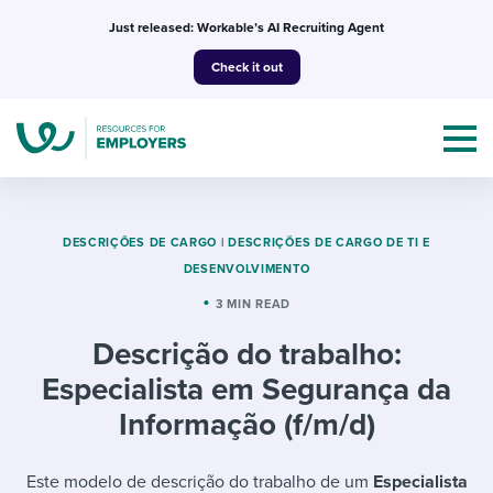
Skip
Just released: Workable’s AI Recruiting Agent
to
Check it out
content
DESCRIÇÕES DE CARGO
|
DESCRIÇÕES DE CARGO DE TI E
DESENVOLVIMENTO
Topics
3 MIN READ
Descrição do trabalho:
Templates & Guides
Especialista em Segurança da
I’m a jobseeker
Informação (f/m/d)
I NEED HELP WITH...
Mobilizing AI in my work
I WANT...
Attend webinars & events
Este modelo de descrição do trabalho de um
Especialista