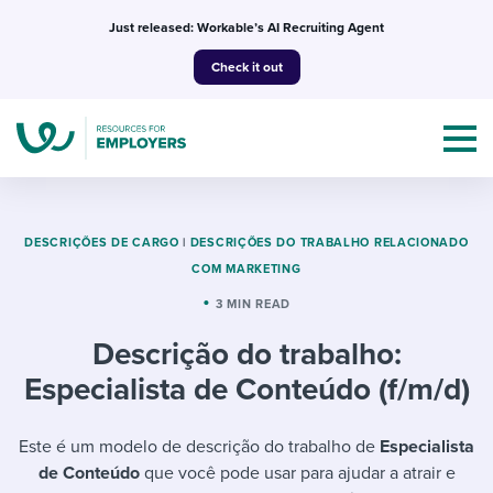
Skip
Just released: Workable’s AI Recruiting Agent
to
Check it out
content
DESCRIÇÕES DE CARGO
|
DESCRIÇÕES DO TRABALHO RELACIONADO
COM MARKETING
Topics
3 MIN READ
Descrição do trabalho:
Templates & Guides
Especialista de Conteúdo (f/m/d)
I’m a jobseeker
I NEED HELP WITH...
Este é um modelo de descrição do trabalho de
Especialista
Mobilizing AI in my work
I WANT...
Attend webinars & events
de Conteúdo
que você pode usar para ajudar a atrair e