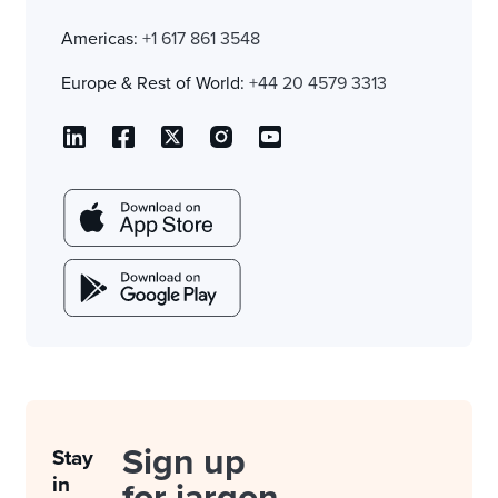
Americas:
+1 617 861 3548
Europe & Rest of World:
+44 20 4579 3313
Sign up
Stay
in