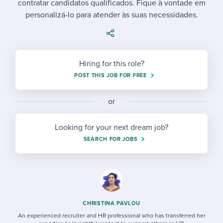
contratar candidatos qualificados. Fique à vontade em
Job description templates
Evaluating candidates
I WANT TO LEARN ABOUT...
Workable customer stories
personalizá-lo para atender às suas necessidades.
Applying for a job
Interview question templates
Working together with others
Explore Workable
Interview process
Policy templates
Maintaining hiring pipelines
Request a demo
Hiring for this role?
Pay & benefits
Onboarding checklists
Developing & retaining people
POST THIS JOB FOR FREE
Career development
Start a free trial
Step-by-step tutorials
Ensuring compliance
or
Modern working life
Free ebooks & reports
Finding and attracting people
Looking for your next dream job?
Overall career resources
HR terms
Establishing an employer brand
SEARCH FOR JOBS
Workable Academy
Digitizing work processes
Candidate/employee experiences
CHRISTINA PAVLOU
An experienced recruiter and HR professional who has transferred her