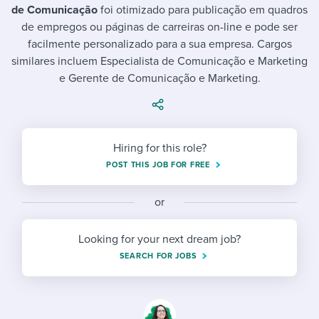
Job description templates
Evaluating candidates
I WANT TO LEARN ABOUT...
de Comunicação
foi otimizado para publicação em quadros
Workable customer stories
de empregos ou páginas de carreiras on-line e pode ser
Applying for a job
Interview question templates
Working together with others
Explore Workable
facilmente personalizado para a sua empresa. Cargos
similares incluem Especialista de Comunicação e Marketing
Interview process
Policy templates
Maintaining hiring pipelines
e Gerente de Comunicação e Marketing.
Request a demo
Pay & benefits
Onboarding checklists
Developing & retaining people
Career development
Start a free trial
Step-by-step tutorials
Ensuring compliance
Hiring for this role?
Modern working life
Free ebooks & reports
Finding and attracting people
POST THIS JOB FOR FREE
Overall career resources
HR terms
Establishing an employer brand
or
Workable Academy
Digitizing work processes
Looking for your next dream job?
Candidate/employee experiences
SEARCH FOR JOBS