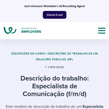
Skip
Just released: Workable’s AI Recruiting Agent
to
Check it out
content
DESCRIÇÕES DE CARGO
|
DESCRIÇÕES DO TRABALHO DE UM
RELAÇÕES PÚBLICAS (RP)
Topics
3 MIN READ
Descrição do trabalho:
Templates & Guides
Especialista de
I’m a jobseeker
Comunicação (f/m/d)
I NEED HELP WITH...
Mobilizing AI in my work
I WANT...
Attend webinars & events
Este modelo de descrição do trabalho de um
Especialista