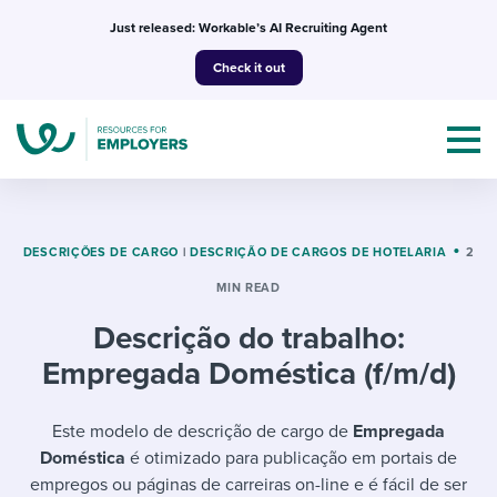
Skip
Just released: Workable’s AI Recruiting Agent
to
Check it out
content
DESCRIÇÕES DE CARGO
|
DESCRIÇÃO DE CARGOS DE HOTELARIA
2
MIN READ
Topics
Descrição do trabalho:
Templates & Guides
Empregada Doméstica (f/m/d)
I’m a jobseeker
I NEED HELP WITH...
Este modelo de descrição de cargo de
Empregada
Doméstica
é otimizado para publicação em portais de
Mobilizing AI in my work
I WANT...
Attend webinars & events
empregos ou páginas de carreiras on-line e é fácil de ser