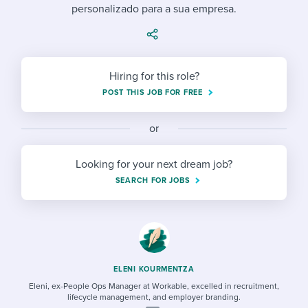
Job description templates
Evaluating candidates
personalizado para a sua empresa.
I WANT TO LEARN ABOUT...
Workable customer stories
Applying for a job
Interview question templates
Working together with others
Explore Workable
Interview process
Policy templates
Maintaining hiring pipelines
Hiring for this role?
Request a demo
Pay & benefits
POST THIS JOB FOR FREE
Onboarding checklists
Developing & retaining people
Career development
Start a free trial
Step-by-step tutorials
Ensuring compliance
or
Modern working life
Free ebooks & reports
Finding and attracting people
Looking for your next dream job?
SEARCH FOR JOBS
Overall career resources
HR terms
Establishing an employer brand
Workable Academy
Digitizing work processes
Candidate/employee experiences
ELENI KOURMENTZA
Eleni, ex-People Ops Manager at Workable, excelled in recruitment,
lifecycle management, and employer branding.