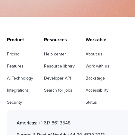
Product
Resources
Workable
Pricing
Help center
About us
Features
Resource library
Work with us
AI Technology
Developer API
Backstage
Integrations
Search for jobs
Accessibility
Security
Status
Americas:
+1 617 861 3548