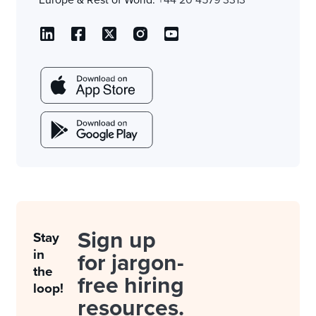
Europe & Rest of World:
+44 20 4579 3313
Sign up
Stay
in
for jargon-
the
free hiring
loop!
resources.