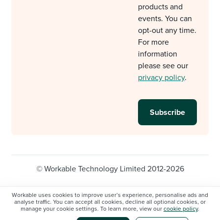
products and
events. You can
opt-out any time.
For more
information
please see our
privacy policy
.
© Workable Technology Limited 2012-2026
Legal
Privacy policy
Cookie Settings
Workable uses cookies to improve user’s experience, personalise ads and
analyse traffic. You can accept all cookies, decline all optional cookies, or
Do not sell/share my personal information
manage your cookie settings. To learn more, view our
cookie policy
.