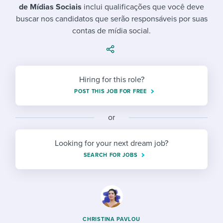
Job description templates
Evaluating candidates
I WANT TO LEARN ABOUT...
de Mídias Sociais
inclui qualificações que você deve
Workable customer stories
buscar nos candidatos que serão responsáveis por suas
Applying for a job
Interview question templates
Working together with others
Explore Workable
contas de mídia social.
Interview process
Policy templates
Maintaining hiring pipelines
Request a demo
Pay & benefits
Onboarding checklists
Developing & retaining people
Hiring for this role?
Career development
Start a free trial
Step-by-step tutorials
Ensuring compliance
POST THIS JOB FOR FREE
Modern working life
Free ebooks & reports
Finding and attracting people
or
Overall career resources
HR terms
Establishing an employer brand
Looking for your next dream job?
SEARCH FOR JOBS
Workable Academy
Digitizing work processes
Candidate/employee experiences
CHRISTINA PAVLOU