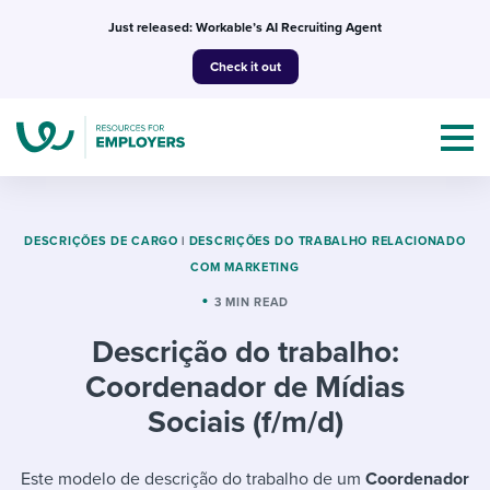
Skip
Just released: Workable’s AI Recruiting Agent
to
Check it out
content
DESCRIÇÕES DE CARGO
|
DESCRIÇÕES DO TRABALHO RELACIONADO
COM MARKETING
Topics
3 MIN READ
Descrição do trabalho:
Templates & Guides
Coordenador de Mídias
I’m a jobseeker
Sociais (f/m/d)
I NEED HELP WITH...
Mobilizing AI in my work
I WANT...
Attend webinars & events
Este modelo de descrição do trabalho de um
Coordenador