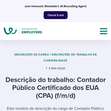
Skip
Just released: Workable’s AI Recruiting Agent
to
Check it out
content
DESCRIÇÕES DE CARGO
|
DESCRIÇÕES DO TRABALHO DE
CONTABILIDADE
Topics
3 MIN READ
Descrição do trabalho: Contador
Templates & Guides
Público Certificado dos EUA
I’m a jobseeker
(CPA) (f/m/d)
I NEED HELP WITH...
Mobilizing AI in my work
I WANT...
Attend webinars & events
Este modelo de descrição do cargo de Contador Público