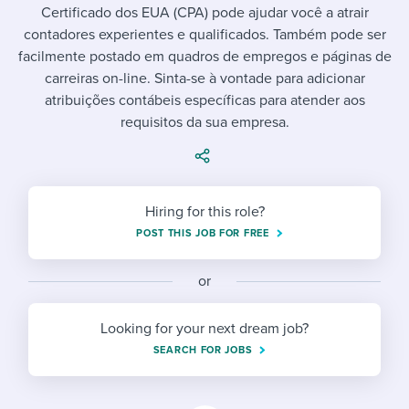
Job description templates
Evaluating candidates
I WANT TO LEARN ABOUT...
Certificado dos EUA (CPA) pode ajudar você a atrair
Workable customer stories
contadores experientes e qualificados. Também pode ser
Applying for a job
Interview question templates
Working together with others
Explore Workable
facilmente postado em quadros de empregos e páginas de
carreiras on-line. Sinta-se à vontade para adicionar
Interview process
Policy templates
Maintaining hiring pipelines
atribuições contábeis específicas para atender aos
Request a demo
requisitos da sua empresa.
Pay & benefits
Onboarding checklists
Developing & retaining people
Career development
Start a free trial
Step-by-step tutorials
Ensuring compliance
Modern working life
Free ebooks & reports
Finding and attracting people
Hiring for this role?
POST THIS JOB FOR FREE
Overall career resources
HR terms
Establishing an employer brand
or
Workable Academy
Digitizing work processes
Looking for your next dream job?
Candidate/employee experiences
SEARCH FOR JOBS