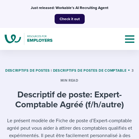
Skip
Just released: Workable’s AI Recruiting Agent
to
Check it out
content
DESCRIPTIFS DE POSTES
|
DESCRIPTIFS DE POSTES DE COMPTABLE
3
MIN READ
Topics
Descriptif de poste: Expert-
Templates & Guides
Comptable Agréé (f/h/autre)
I’m a jobseeker
I NEED HELP WITH...
Le présent modèle de Fiche de poste d’Expert-comptable
agréé peut vous aider à attirer des comptables qualifiés et
Mobilizing AI in my work
I WANT...
Attend webinars & events
expérimentés. Il peut être facilement personnalisé à des