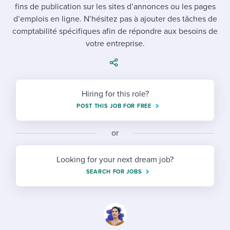
Job description templates
Evaluating candidates
fins de publication sur les sites d’annonces ou les pages
I WANT TO LEARN ABOUT...
Workable customer stories
d’emplois en ligne. N’hésitez pas à ajouter des tâches de
Applying for a job
Interview question templates
Working together with others
Explore Workable
comptabilité spécifiques afin de répondre aux besoins de
votre entreprise.
Interview process
Policy templates
Maintaining hiring pipelines
Request a demo
Pay & benefits
Onboarding checklists
Developing & retaining people
Career development
Start a free trial
Hiring for this role?
Step-by-step tutorials
Ensuring compliance
POST THIS JOB FOR FREE
Modern working life
Free ebooks & reports
Finding and attracting people
or
Overall career resources
HR terms
Establishing an employer brand
Looking for your next dream job?
Workable Academy
Digitizing work processes
SEARCH FOR JOBS
Candidate/employee experiences