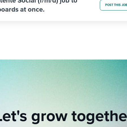
tente Social (f/m/d) job to
POST THIS JO
boards at once.
Let's grow togethe