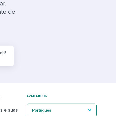
reverse that?
Learn to stay ahead.
ar.
nte de
Explore Workable
Explore Workable
Explore Workable
job?
:
AVAILABLE IN
s e suas
Português