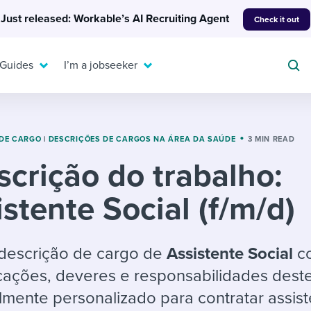
Just released: Workable’s AI Recruiting Agent
Check it out
 Guides
I’m a jobseeker
 DE CARGO
|
DESCRIÇÕES DE CARGOS NA ÁREA DA SAÚDE
3 MIN READ
scrição do trabalho:
For your job search:
To hear from others:
stente Social (f/m/d)
INTERVIEWS & ANSWERS
Or browse by trending
g candidates
 question templates
 process
Typical interview
EXPERT INSIGHTS
questions and potential
FLEX WORK
ng hiring pipelines
g checklists
evelopment
Get insights, guidance,
descrição de cargo de
A
ssistente Social
co
answers for each.
A flexible workplace
and tips from those in
ficações, deveres e responsabilidades dest
 compliance
ks & reports
areer resources
means new ways of
the know.
ilmente personalizado para contratar assis
working. Pick up tips