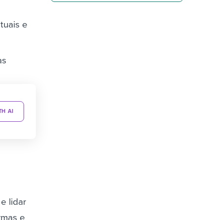
tuais e
as
TH AI
e lidar
rmas e