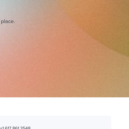
 place.
:
+1 617 861 3548