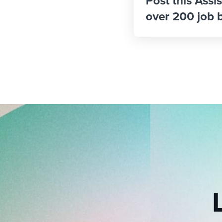
Post this Assis
over 200 job 