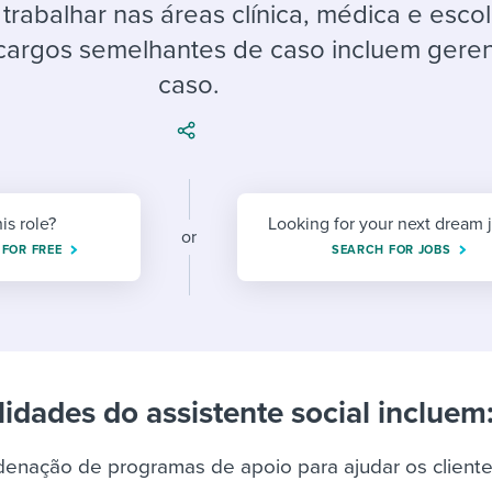
ing an employer brand
 Academy
and tricks for success.
 trabalhar nas áreas clínica, médica e escol
cargos semelhantes de caso incluem gere
e/employee experiences
Workable customer stories
caso.
Workable customer stories
Workable customer stories
his role?
Looking for your next dream 
or
 FOR FREE
SEARCH FOR JOBS
idades do assistente social incluem
denação de programas de apoio para ajudar os cliente