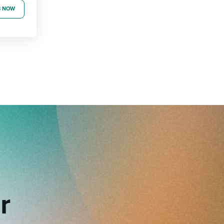
B NOW
r