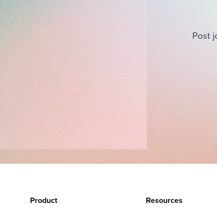
Post j
Product
Resources