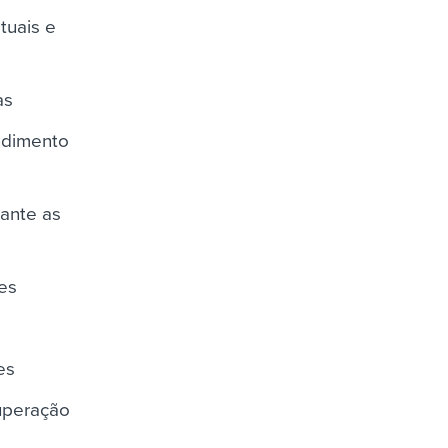
tuais e
as
endimento
ante as
tes
es
cuperação