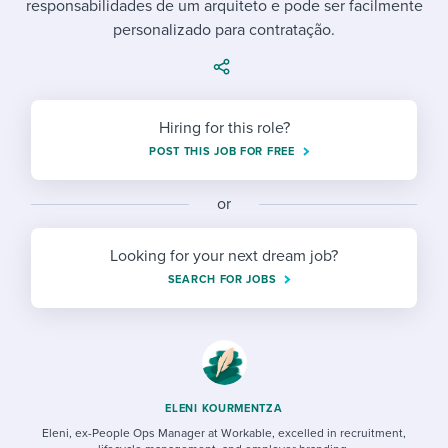
responsabilidades de um arquiteto e pode ser facilmente
Job description templates
Evaluating candidates
I WANT TO LEARN ABOUT...
Workable customer stories
personalizado para contratação.
Applying for a job
Interview question templates
Working together with others
Explore Workable
Interview process
Policy templates
Maintaining hiring pipelines
Request a demo
Hiring for this role?
Pay & benefits
Onboarding checklists
Developing & retaining people
POST THIS JOB FOR FREE
Career development
Start a free trial
Step-by-step tutorials
Ensuring compliance
or
Modern working life
Free ebooks & reports
Finding and attracting people
Looking for your next dream job?
Overall career resources
HR terms
Establishing an employer brand
SEARCH FOR JOBS
Workable Academy
Digitizing work processes
Candidate/employee experiences
ELENI KOURMENTZA
Eleni, ex-People Ops Manager at Workable, excelled in recruitment,