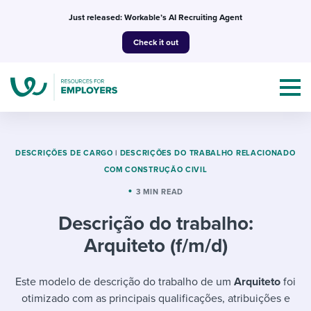
Skip
Just released: Workable’s AI Recruiting Agent
to
Check it out
content
DESCRIÇÕES DE CARGO
|
DESCRIÇÕES DO TRABALHO RELACIONADO
COM CONSTRUÇÃO CIVIL
Topics
3 MIN READ
Descrição do trabalho:
Templates & Guides
Arquiteto (f/m/d)
I’m a jobseeker
I NEED HELP WITH...
Este modelo de descrição do trabalho de um
Arquiteto
foi
Mobilizing AI in my work
I WANT...
Attend webinars & events
otimizado com as principais qualificações, atribuições e