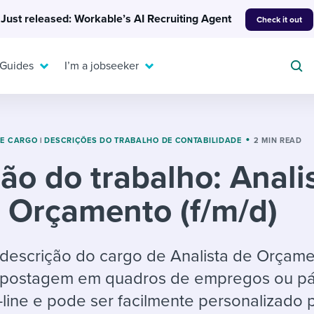
Just released: Workable’s AI Recruiting Agent
Check it out
 Guides
I’m a jobseeker
DE CARGO
|
DESCRIÇÕES DO TRABALHO DE CONTABILIDADE
2 MIN READ
ão do trabalho: Anali
For your job search:
To hear from others:
 Orçamento (f/m/d)
INTERVIEWS & ANSWERS
Or browse by trending
g candidates
 question templates
 process
Typical interview
EXPERT INSIGHTS
questions and potential
FLEX WORK
ng hiring pipelines
g checklists
evelopment
Get insights, guidance,
descrição do cargo de Analista de Orçame
answers for each.
A flexible workplace
and tips from those in
a postagem em quadros de empregos ou p
 compliance
ks & reports
areer resources
means new ways of
the know.
-line e pode ser facilmente personalizado 
working. Pick up tips