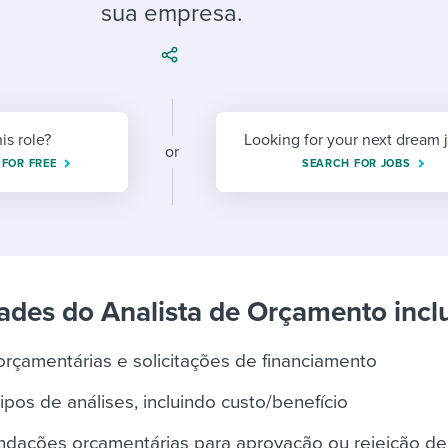
ing an employer brand
 Academy
and tricks for success.
sua empresa.
e/employee experiences
Workable customer stories
Workable customer stories
Workable customer stories
his role?
Looking for your next dream 
or
 FOR FREE
SEARCH FOR JOBS
ades do Analista de Orçamento incl
orçamentárias e solicitações de financiamento
tipos de análises, incluindo custo/benefício
dações orçamentárias para aprovação ou rejeição de