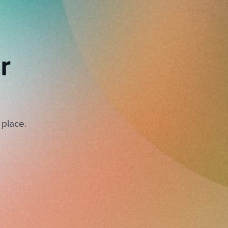
r
 place.