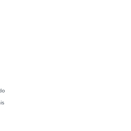
do
is