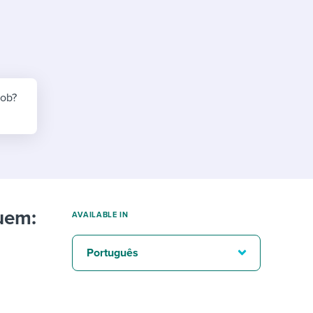
reverse that?
Learn to stay ahead.
Explore Workable
Explore Workable
Explore Workable
job?
uem:
AVAILABLE IN
Português