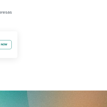
presas
B NOW