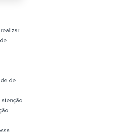
realizar
 de
e
ade de
 atenção
ação
ossa