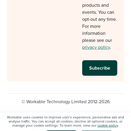
products and
events. You can
opt-out any time.
For more
information
please see our
privacy policy
.
© Workable Technology Limited 2012-2026
Legal
Privacy policy
Cookie Settings
Workable uses cookies to improve user’s experience, personalise ads and
analyse traffic. You can accept all cookies, decline all optional cookies, or
Do not sell/share my personal information
manage your cookie settings. To learn more, view our
cookie policy
.