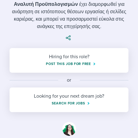
Job description templates
Evaluating candidates
I WANT TO LEARN ABOUT...
Αναλυτή Προϋπολογισμών
έχει διαμορφωθεί για
Workable customer stories
ανάρτηση σε ιστότοπους θέσεων εργασίας ή σελίδες
Applying for a job
Interview question templates
Working together with others
Explore Workable
καριέρας, και μπορεί να προσαρμοστεί εύκολα στις
ανάγκες της επιχείρησής σας.
Interview process
Policy templates
Maintaining hiring pipelines
Request a demo
Pay & benefits
Onboarding checklists
Developing & retaining people
Career development
Start a free trial
Step-by-step tutorials
Hiring for this role?
Ensuring compliance
POST THIS JOB FOR FREE
Modern working life
Free ebooks & reports
Finding and attracting people
or
Overall career resources
HR terms
Establishing an employer brand
Looking for your next dream job?
Workable Academy
Digitizing work processes
SEARCH FOR JOBS
Candidate/employee experiences