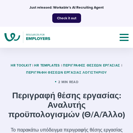
Skip
Just released: Workable’s AI Recruiting Agent
to
Check it out
content
HR TOOLKIT
|
HR TEMPLATES
|
ΠΕΡΙΓΡΑΦΈΣ ΘΈΣΕΩΝ ΕΡΓΑΣΊΑΣ
|
ΠΕΡΙΓΡΑΦΉ ΘΈΣΕΩΝ ΕΡΓΑΣΊΑΣ ΛΟΓΙΣΤΗΡΊΟΥ
Topics
2 MIN READ
Περιγραφή θέσης εργασίας:
Templates & Guides
Αναλυτής
I’m a jobseeker
προϋπολογισμών (Θ/Α/Άλλο)
I NEED HELP WITH...
Mobilizing AI in my work
I WANT...
Attend webinars & events
Το παρακάτω υπόδειγμα περιγραφής θέσης εργασίας