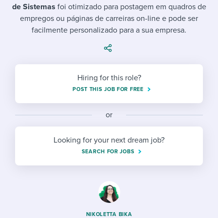
Job description templates
Evaluating candidates
I WANT TO LEARN ABOUT...
de Sistemas
foi otimizado para postagem em quadros de
Workable customer stories
empregos ou páginas de carreiras on-line e pode ser
Applying for a job
Interview question templates
Working together with others
Explore Workable
facilmente personalizado para a sua empresa.
Interview process
Policy templates
Maintaining hiring pipelines
Request a demo
Pay & benefits
Onboarding checklists
Developing & retaining people
Hiring for this role?
Career development
Start a free trial
Step-by-step tutorials
Ensuring compliance
POST THIS JOB FOR FREE
Modern working life
Free ebooks & reports
Finding and attracting people
or
Overall career resources
HR terms
Establishing an employer brand
Looking for your next dream job?
SEARCH FOR JOBS
Workable Academy
Digitizing work processes
Candidate/employee experiences
NIKOLETTA BIKA