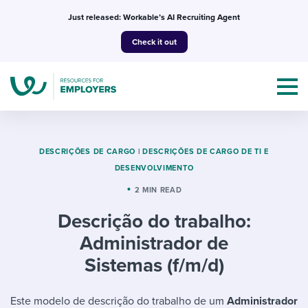
Skip
Just released: Workable’s AI Recruiting Agent
to
Check it out
content
DESCRIÇÕES DE CARGO
|
DESCRIÇÕES DE CARGO DE TI E
DESENVOLVIMENTO
Topics
2 MIN READ
Descrição do trabalho:
Templates & Guides
Administrador de
I’m a jobseeker
Sistemas (f/m/d)
I NEED HELP WITH...
Mobilizing AI in my work
I WANT...
Attend webinars & events
Este modelo de descrição do trabalho de um
Administrador