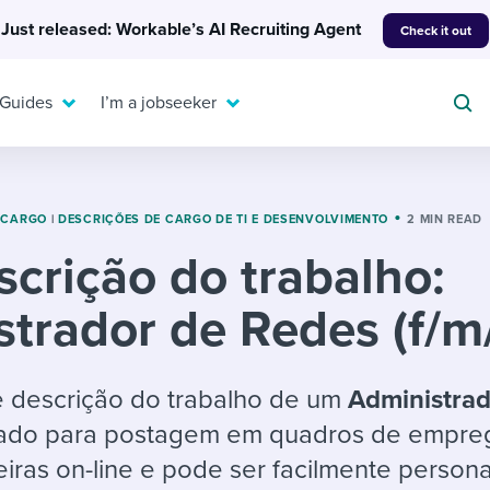
Just released: Workable’s AI Recruiting Agent
Check it out
 Guides
I’m a jobseeker
 CARGO
|
DESCRIÇÕES DE CARGO DE TI E DESENVOLVIMENTO
2 MIN READ
scrição do trabalho:
For your job search:
To hear from others:
trador de Redes (f/m
INTERVIEWS & ANSWERS
Or browse by trending
g candidates
 question templates
 process
Typical interview
EXPERT INSIGHTS
questions and potential
FLEX WORK
ng hiring pipelines
g checklists
evelopment
Get insights, guidance,
 descrição do trabalho de um
Administrad
answers for each.
A flexible workplace
and tips from those in
izado para postagem em quadros de empre
 compliance
ks & reports
areer resources
means new ways of
the know.
eiras on-line e pode ser facilmente person
working. Pick up tips