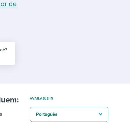
reverse that?
Learn to stay ahead.
dor de
Explore Workable
Explore Workable
Explore Workable
job?
luem:
AVAILABLE IN
es
Português