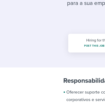
Finding and attracting people
HR terms
Establish
Workable
para a sua emp
Digitizing work processes
Candidat
Attend webinars & events
Attend webinars & events
Attend webinars & events
Hiring for t
POST THIS JOB
Responsabilid
Oferecer suporte co
corporativos e serv