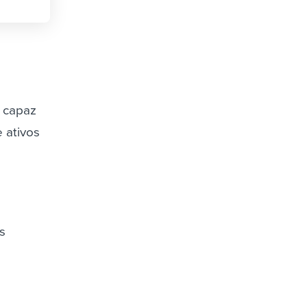
á capaz
 ativos
es