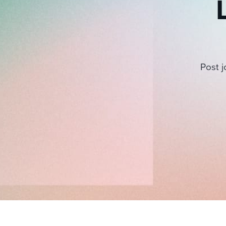
Post j