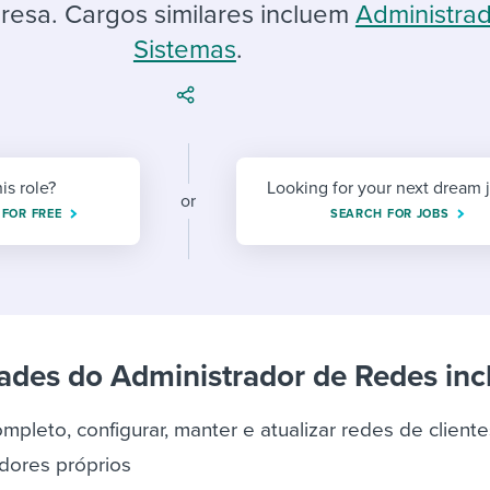
ing an employer brand
 Academy
and tricks for success.
resa. Cargos similares incluem
Administra
Sistemas
.
e/employee experiences
Workable customer stories
Workable customer stories
Workable customer stories
his role?
Looking for your next dream 
or
 FOR FREE
SEARCH FOR JOBS
ades do Administrador de Redes inc
mpleto, configurar, manter e atualizar redes de client
idores próprios