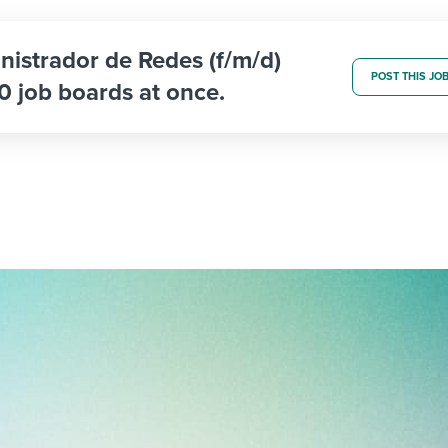
nistrador de Redes (f/m/d)
POST THIS JO
0 job boards at once.