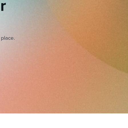
r
 place.