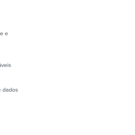
le e
áveis
e dados