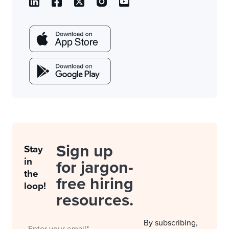
Sign up
Stay
in
for jargon-
the
free hiring
loop!
resources.
By subscribing,