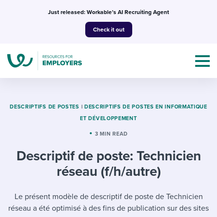
Skip
Just released: Workable’s AI Recruiting Agent
to
Check it out
content
DESCRIPTIFS DE POSTES
|
DESCRIPTIFS DE POSTES EN INFORMATIQUE
ET DÉVELOPPEMENT
Topics
3 MIN READ
Descriptif de poste: Technicien
Templates & Guides
réseau (f/h/autre)
I’m a jobseeker
I NEED HELP WITH...
Le présent modèle de descriptif de poste de Technicien
Mobilizing AI in my work
I WANT...
Attend webinars & events
réseau a été optimisé à des fins de publication sur des sites