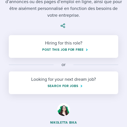
d’annonces ou des pages d’emploi en ligne, ainsi que pour
Job description templates
Evaluating candidates
I WANT TO LEARN ABOUT...
Workable customer stories
être aisément personnalisé en fonction des besoins de
Applying for a job
Interview question templates
votre entreprise.
Working together with others
Explore Workable
Interview process
Policy templates
Maintaining hiring pipelines
Request a demo
Pay & benefits
Onboarding checklists
Developing & retaining people
Hiring for this role?
POST THIS JOB FOR FREE
Career development
Start a free trial
Step-by-step tutorials
Ensuring compliance
Modern working life
Free ebooks & reports
or
Finding and attracting people
Overall career resources
HR terms
Establishing an employer brand
Looking for your next dream job?
SEARCH FOR JOBS
Workable Academy
Digitizing work processes
Candidate/employee experiences
NIKOLETTA BIKA